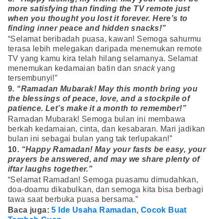
more satisfying than finding the TV remote just
when you thought you lost it forever. Here’s to
finding inner peace and hidden snacks!”
“Selamat beribadah puasa, kawan! Semoga sahurmu
terasa lebih melegakan daripada menemukan remote
TV yang kamu kira telah hilang selamanya. Selamat
menemukan kedamaian batin dan
snack
yang
tersembunyi!”
9.
“Ramadan Mubarak! May this month bring you
the blessings of peace, love, and a stockpile of
patience. Let’s make it a month to remember!”
Ramadan Mubarak! Semoga bulan ini membawa
berkah kedamaian, cinta, dan kesabaran. Mari jadikan
bulan ini sebagai bulan yang tak terlupakan!”
10.
“Happy Ramadan! May your fasts be easy, your
prayers be answered, and may we share plenty of
iftar laughs together.”
“Selamat Ramadan! Semoga puasamu dimudahkan,
doa-doamu dikabulkan, dan semoga kita bisa berbagi
tawa saat berbuka puasa bersama.”
Baca juga:
5 Ide Usaha Ramadan, Cocok Buat