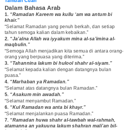
Tambah Cuan
Dalam Bahasa Arab
1.
“Ramadan Kareem wa kullu ‘am wa antum bi
khair.”
“Selamat Ramadan yang penuh berkah, dan setiap
tahun semoga kalian dalam kebaikan.”
2.
“Ja’alna Allah wa iyyakum mina al-sa’imina al-
maqbulin.”
“Semoga Allah menjadikan kita semua di antara orang-
orang yang berpuasa yang diterima.”
3.
“Tahannina lakum bi hulool shahr al-siyam.”
“Selamat kepada kalian dengan datangnya bulan
puasa.”
4.
“Marhaban ya Ramadan.”
“Selamat atas datangnya bulan Ramadan.”
5.
“Asakum min awadah.”
“Selamat menyambut Ramadan.”
6.
“Kul Ramadan wa anta bi khayr.”
“Selamat menjalankan puasa Ramadan.”
7.
“Ramadan huwa shahr al-tawbah wal-rahmah,
atamanna an yakuuna lakum shahran mali’an bil-