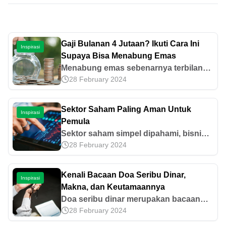
Gaji Bulanan 4 Jutaan? Ikuti Cara Ini
Inspirasi
Supaya Bisa Menabung Emas
Menabung emas sebenarnya terbilang
28 February 2024
cukup mudah dan sangat
menguntungkan namun terkadang sulit
dilakukan dengan gaji pas-pasan. Mau
Sektor Saham Paling Aman Untuk
Inspirasi
tahu caranya nabung emas dengan gaji
Pemula
4 jutaan, baca selengkapnya.
Sektor saham simpel dipahami, bisnis
28 February 2024
dan produknya nyata dalam kehidupan
sehari-hari. Yuk, eksplorasi lebih lanjut!
Kenali Bacaan Doa Seribu Dinar,
Inspirasi
Makna, dan Keutamaannya
Doa seribu dinar merupakan bacaan
28 February 2024
doa untuk memohon kemudahan rezeki
dan kelancaran dalam menjalani