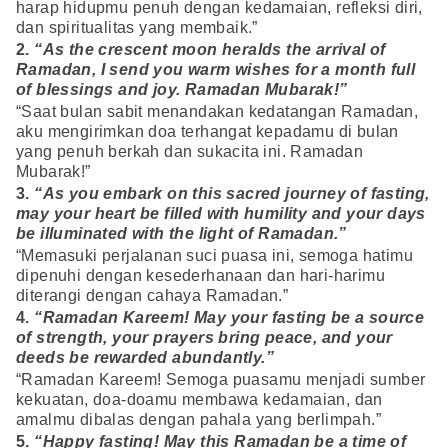
harap hidupmu penuh dengan kedamaian, refleksi diri,
dan spiritualitas yang membaik.”
2.
“As the crescent moon heralds the arrival of
Ramadan, I send you warm wishes for a month full
of blessings and joy. Ramadan Mubarak!”
“Saat bulan sabit menandakan kedatangan Ramadan,
aku mengirimkan doa terhangat kepadamu di bulan
yang penuh berkah dan sukacita ini. Ramadan
Mubarak!”
3.
“As you embark on this sacred journey of fasting,
may your heart be filled with humility and your days
be illuminated with the light of Ramadan.”
“Memasuki perjalanan suci puasa ini, semoga hatimu
dipenuhi dengan kesederhanaan dan hari-harimu
diterangi dengan cahaya Ramadan.”
4.
“Ramadan Kareem! May your fasting be a source
of strength, your prayers bring peace, and your
deeds be rewarded abundantly.”
“Ramadan Kareem! Semoga puasamu menjadi sumber
kekuatan, doa-doamu membawa kedamaian, dan
amalmu dibalas dengan pahala yang berlimpah.”
5.
“Happy fasting! May this Ramadan be a time of