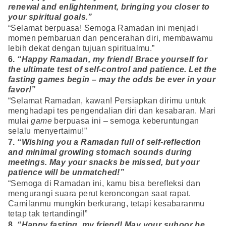
renewal and enlightenment, bringing you closer to
your spiritual goals.”
“Selamat berpuasa! Semoga Ramadan ini menjadi
momen pembaruan dan pencerahan diri, membawamu
lebih dekat dengan tujuan spiritualmu.”
6.
“Happy Ramadan, my friend! Brace yourself for
the ultimate test of self-control and patience. Let the
fasting games begin – may the odds be ever in your
favor!”
“Selamat Ramadan, kawan! Persiapkan dirimu untuk
menghadapi tes pengendalian diri dan kesabaran. Mari
mulai
game
berpuasa ini – semoga keberuntungan
selalu menyertaimu!”
7.
“Wishing you a Ramadan full of self-reflection
and minimal growling stomach sounds during
meetings. May your snacks be missed, but your
patience will be unmatched!”
“Semoga di Ramadan ini, kamu bisa berefleksi dan
mengurangi suara perut keroncongan saat rapat.
Camilanmu mungkin berkurang, tetapi kesabaranmu
tetap tak tertandingi!”
8.
“Happy fasting, my friend! May your suhoor be