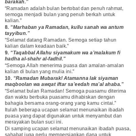
barakah.”
“Ramadan adalah bulan bertobat dan penuh rahmat,
semoga menjadi bulan yang penuh berkah untuk
kalian.”
8.
“Marhaban ya Ramadan, kullu sanah wa antum
tayyibun.”
“Selamat datang Ramadan. Semoga setiap tahun
kalian dalam keadaan baik.”
9.
“Taqabbal Allahu siyamakum wa a’malakum fi
hadha al-shahr al-fadhil.”
“Semoga Allah menerima puasa dan amalan-amalan
kalian di bulan yang mulia ini.”
10.
“Ramadan Mubarak! Atamanna lak siyaman
maqboolan wa awqat iftar sa’eedah ma’al ahaba.”
“Selamat bulan Ramadan! Semoga puasamu diterima
dan waktu berbuka puasamu dihabiskan dengan
bahagia bersama orang-orang yang kamu cintai.”
Itulah beberapa ucapan selamat menunaikan ibadah
puasa yang dapat digunakan untuk menyambut dan
merayakan bulan suci ini.
Di samping ucapan selamat menunaikan ibadah puasa,
sahabat juga perlu mempersiapkan dana untuk