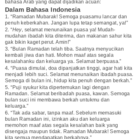
bahasa Arab yang dapat dijadikan acuan:
Dalam Bahasa Indonesia
1. “Ramadan Mubarak! Semoga puasamu lancar dan
penuh keberkahan. Jangan lupa tetap semangat, ya!”
2. “
Hey
, selamat menunaikan puasa ya! Mudah-
mudahan ibadah kita diterima, dan makanan sahur kita
gak bikin kaget perut. Amin!”
3. “Bulan Ramadan telah tiba. Saatnya menyucikan
kembali jiwa dan hati. Mohon maaf atas segala
kesalahanku dan keluarga ya. Selamat berpuasa.”
4. “Puasa dimulai, doa dipanjatkan tinggi, agar hati kita
menjadi lebih suci. Selamat menunaikan ibadah puasa.
Semoga di bulan ini, hidup kita penuh dengan berkah.”
5. “Puji syukur kita dipertemukan lagi dengan
Ramadan. Selamat beribadah puasa, kawan. Semoga
bulan suci ini membawa berkah untukmu dan
keluarga.”
6. “Tak ada sabar, tanpa maaf. Sebelum memasuki
bulan Ramadan ini, izinkan aku dan keluarga
memohon maaf atas segala kesalahan baik yang
disengaja maupun tidak. Ramadan Mubarak! Semoga
kita semua mendapatkan berkahnya.”