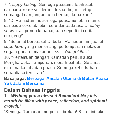
7. “
Happy fasting
! Semoga puasamu lebih stabil
daripada koneksi internet di saat hujan. Tetap
semangat dan jangan lupa berbagi kebaikan!”
8. “Di Ramadan ini, semoga puasamu lebih manis
daripada cokelat, lebih seru daripada acara
reality
show
, dan penuh kebahagiaan seperti di cerita
dongeng!”
9. “Selamat berpuasa! Di bulan Ramadan ini, jadilah
superhero
yang memenangi pertempuran melawan
segala godaan makanan lezat.
You got this
!”
10. “Pertemuan dengan Ramadan penuh suka.
Mengharapkan ampunan, meraih pahala. Selamat
menunaikan ibadah puasa. Semoga keberkahan
senantiasa tercurah.”
Baca juga:
Berbagai Amalan Utama di Bulan Puasa.
Yuk Jalani Bersama!
Dalam Bahasa Inggris
1. “
Wishing you a blessed Ramadan! May this
month be filled with peace, reflection, and spiritual
growth.
“
“Semoga Ramadan-mu penuh berkah! Bulan ini, aku