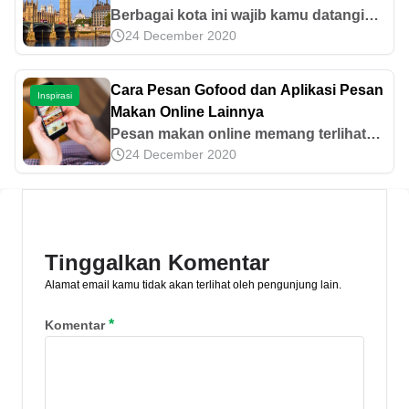
pola pikir yang kurang tepat. Mulailah
Berbagai kota ini wajib kamu datangi
dengan merubah gaya hidup yang
24 December 2020
karena memiliki pesona alam dan
bermalas-malasan demi meraih sukses
arsitektur memukau di dalamnya. Lalu,
di usia muda.
apa kota terindah di dunia? Simak di
Cara Pesan Gofood dan Aplikasi Pesan
Inspirasi
artikel ini!
Makan Online Lainnya
Pesan makan online memang terlihat
24 December 2020
mudah, namun sebagian dari kita yang
belum familiar, memesan makan secara
online yang seharusnya mudah malah
bisa jadi sangat merepotkan. Yuk,
temukan cara mudahnya disini.
Tinggalkan Komentar
Alamat email kamu tidak akan terlihat oleh pengunjung lain.
*
Komentar