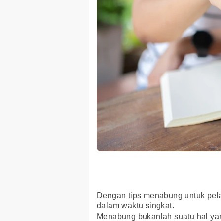
Dengan tips menabung untuk pela
dalam waktu singkat.
Menabung bukanlah suatu hal yang