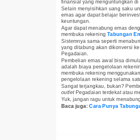
finansial yang menguntungkan di
Selain menyisihkan uang saku un
emas agar dapat belajar berinv
keuntungan.
Agar dapat menabung emas denga
membuka rekening
Tabungan E
Sistemnya sama seperti menabun
yang ditabung akan dikonversi k
Pegadaian.
Pembelian emas awal bisa dimulai
adalah biaya pengelolaan rekenin
membuka rekening menggunakan ap
pengelolaan rekening selama sat
Sangat terjangkau, bukan? Pemb
outlet
Pegadaian terdekat atau mel
Yuk, jangan ragu untuk menabun
Baca juga:
Cara Punya Tabunga