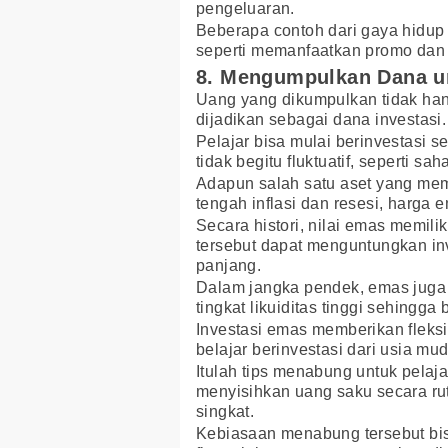
pengeluaran.
Beberapa contoh dari gaya hidup 
seperti memanfaatkan promo dan
8. Mengumpulkan Dana un
Uang yang dikumpulkan tidak han
dijadikan sebagai dana investasi.
Pelajar bisa mulai berinvestasi 
tidak begitu fluktuatif, seperti sah
Adapun salah satu aset yang memi
tengah inflasi dan resesi, harga 
Secara histori, nilai emas memili
tersebut dapat menguntungkan in
panjang.
Dalam jangka pendek, emas juga 
tingkat likuiditas tinggi sehingga
Investasi emas memberikan fleksib
belajar berinvestasi dari usia mud
Itulah tips menabung untuk pelaj
menyisihkan uang saku secara rut
singkat.
Kebiasaan menabung tersebut b