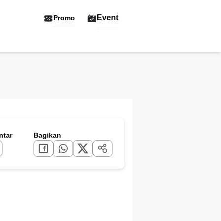
Event
Promo
tar
Bagikan