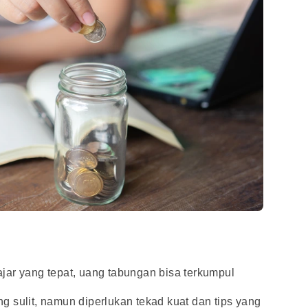
jar yang tepat, uang tabungan bisa terkumpul
 sulit, namun diperlukan tekad kuat dan tips yang