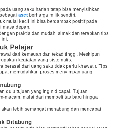
 pada uang saku harian tetap bisa menyisihkan
 sebagai
aset
berharga milik sendiri.
 mulai kecil ini bisa berdampak positif pada
di masa depan.
ngan praktis dan mudah, simak dan terapkan tips
ini.
uk Pelajar
rawal dari kemauan dan tekad tinggi. Meskipun
rupakan kegiatan yang sistematis.
berasal dari uang saku tidak perlu khawatir. Tips
 dapat memudahkan proses menyimpan uang
enabung
 dulu tujuan yang ingin dicapai. Tujuan
m-macam, mulai dari membeli tas baru hingga
ar akan lebih semangat menabung dan mencapai
uk Ditabung