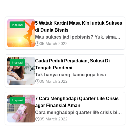
5 Watak Kartini Masa Kini untuk Sukses
Inspirasi
di Dunia Bisnis
Mau sukses jadi pebisnis? Yuk, simak 5
05 March 2022
watak Kartini masa kini di sini! Dijamin
kamu akan terinspirasi!
Gadai Peduli Pegadaian, Solusi Di
Inspirasi
Tengah Pandemi
Tak hanya uang, kamu juga bisa
05 March 2022
menabung emas di Pegadaian.
Sebenarnya, apa saja keuntungan
menabung emas? Simak ulasannya di
7 Cara Menghadapi Quarter Life Crisis
Inspirasi
sini.
agar Finansial Aman
Cara menghadapi quarter life crisis bisa
05 March 2022
dimulai dari memeriksa kondisi
keuangan dan menyusun perencanaan