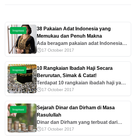
38 Pakaian Adat Indonesia yang
Inspirasi
Memukau dan Penuh Makna
Ada beragam pakaian adat Indonesia
17 October 2017
yang memiliki ciri khas dan
keunikannya masing-masing. Cari tahu
daftar lengkapnya di artikel ini!
10 Rangkaian Ibadah Haji Secara
Inspirasi
Berurutan, Simak & Catat!
Terdapat 10 rangkaian ibadah haji yang
17 October 2017
harus dilakukan oleh para jemaah haji,
mulai dari ihram hingga tawaf wada.
Yuk, simak selengkapnya di artikel ini!
Sejarah Dinar dan Dirham di Masa
Inspirasi
Rasulullah
Dinar dan Dirham yang terbuat dari
17 October 2017
logam mulia ternyata sudah sejak dulu