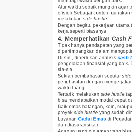
membagi waktu dengan baik.
Atur waktu sebaik mungkin agar 
efisien.Sebagai contoh, gunakan
melakukan
side hustle
.
Dengan begitu, pekerjaan utama te
kerja seperti biasanya.
4. Memperhatikan
Cash F
Tidak hanya pendapatan yang perl
dipertimbangkan dalam mengopt
Di sini, diperlukan analisis
cash 
pengelolaan finansial yang baik
sia-sia.
Sekian pembahasan seputar
side
penghasilan dengan mengerjakan 
waktu luang.
Tertarik melakukan
side hustle
tap
bisa mendapatkan modal cepat 
Baik emas batangan, koin, maupu
proyek
side hustle
yang sudah di
Layanan
Gadai Emas
di Pegadai
dan diasuransikan.
Adapun uang pinjaman yang bisa d