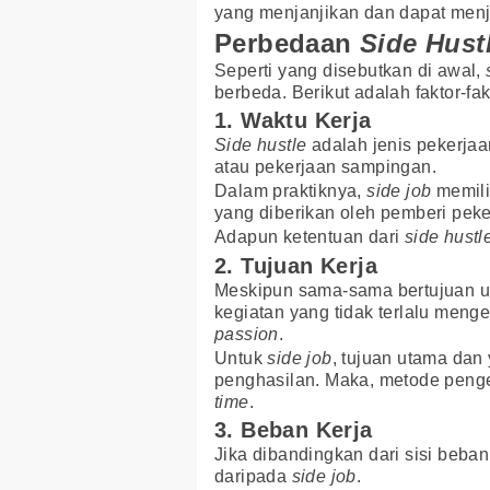
yang menjanjikan dan dapat menj
Perbedaan
Side Hust
Seperti yang disebutkan di awal,
berbeda. Berikut adalah faktor-f
1. Waktu Kerja
Side hustle
adalah jenis pekerjaa
atau pekerjaan sampingan.
Dalam praktiknya,
side job
memili
yang diberikan oleh pemberi peke
Adapun ketentuan dari
side hustl
2. Tujuan Kerja
Meskipun sama-sama bertujuan 
kegiatan yang tidak terlalu meng
passion
.
Untuk
side job
, tujuan utama da
penghasilan. Maka, metode peng
time
.
3. Beban Kerja
Jika dibandingkan dari sisi beban
daripada
side job
.