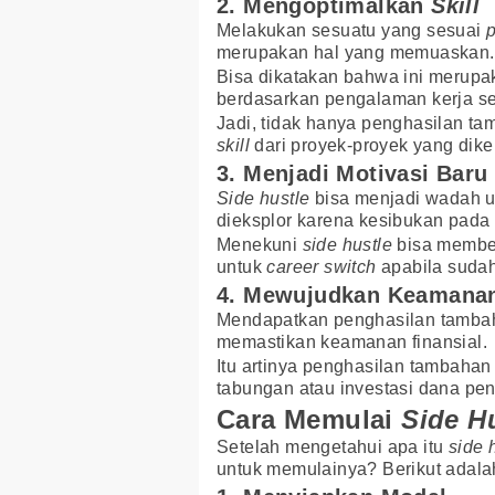
2. Mengoptimalkan
Skill
Melakukan sesuatu yang sesuai
merupakan hal yang memuaskan.
Bisa dikatakan bahwa ini merupa
berdasarkan pengalaman kerja se
Jadi, tidak hanya penghasilan t
skill
dari proyek-proyek yang dike
3. Menjadi Motivasi Baru
Side hustle
bisa menjadi wadah 
dieksplor karena kesibukan pada
Menekuni
side hustle
bisa member
untuk
career switch
apabila suda
4. Mewujudkan Keamanan
Mendapatkan penghasilan tambah
memastikan keamanan finansial.
Itu artinya penghasilan tambahan
tabungan atau investasi dana pens
Cara Memulai
Side H
Setelah mengetahui apa itu
side 
untuk memulainya? Berikut adal