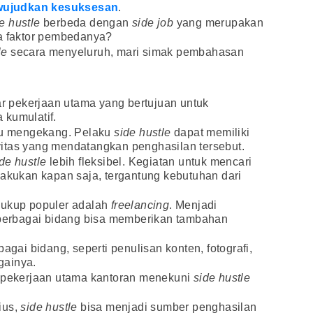
ujudkan kesuksesan
.
e hustle
berbeda dengan
side job
yang merupakan
ja faktor pembedanya?
le
secara menyeluruh, mari simak pembahasan
ar pekerjaan utama yang bertujuan untuk
 kumulatif.
alu mengekang. Pelaku
side hustle
dapat memiliki
itas yang mendatangkan penghasilan tersebut.
de hustle
lebih fleksibel. Kegiatan untuk mencari
lakukan kapan saja, tergantung kebutuhan dari
ukup populer adalah
freelancing
. Menjadi
 berbagai bidang bisa memberikan tambahan
agai bidang, seperti penulisan konten, fotografi,
gainya.
i pekerjaan utama kantoran menekuni
side hustle
ius,
side hustle
bisa menjadi sumber penghasilan