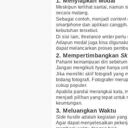
1. Menyiapkan Modal
Meskipun terlihat santai, namun
secara matang.
Sebagai contoh, menjadi
content 
smartphone
dan aplikasi canggih
kebutuhan tersebut.
Di sisi lain,
freelance writer
perlu 
Adapun modal juga bisa digunaka
dapat melancarkan proses pembu
2. Mempertimbangkan
Sk
Pahami kemampuan diri sebelu
Jangan mengikuti
hype
hanya unt
Jika memiliki
skill
fotografi yang 
bidang fotografi. Fotografer mer
cukup populer.
Apabila pandai merangkai kata,
menjadi pilihan yang tepat unt
keuntungan.
3. Meluangkan Waktu
Side hustle
adalah kegiatan yang
Agar dapat menyelesaikan pekerj