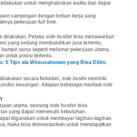
 dilakukan untuk menghabiskan waktu dan dapat
jaan sampingan dengan beban kerja yang
ayaknya pekerjaan
full time
.
s dilakukan. Pelaku
side hustler
bisa menawarkan
ansi yang sedang membutuhkan jasa tertentu.
b
hampir sama seperti melamar pekerjaan utama,
untuk posisi tertentu.
: 5 Tips ala Wirausahawan yang Bisa Ditiru
 dilakukan secara fleksibel,
side hustle
memiliki
 kondisi keuangan. Adapun beberapa manfaat
side
n
erjaan utama, seorang
side hustler
bisa
han yang dapat memenuhi kebutuhan.
apat digunakan untuk membayar tagihan-tagihan
isa, maka bisa diinvestasikan untuk mendapatkan