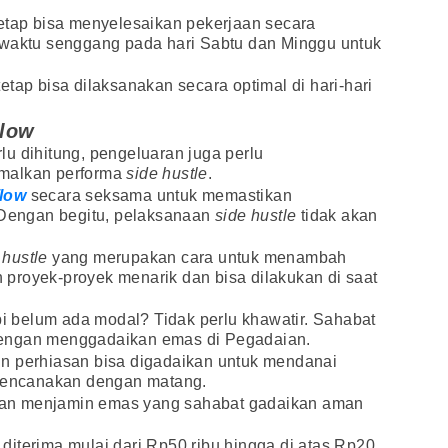
tetap bisa menyelesaikan pekerjaan secara
 waktu senggang pada hari Sabtu dan Minggu untuk
tap bisa dilaksanakan secara optimal di hari-hari
low
u dihitung, pengeluaran juga perlu
imalkan performa
side hustle
.
flow
secara seksama untuk memastikan
. Dengan begitu, pelaksanaan
side hustle
tidak akan
 hustle
yang merupakan cara untuk menambah
proyek-proyek menarik dan bisa dilakukan di saat
i belum ada modal? Tidak perlu khawatir. Sahabat
dengan menggadaikan emas di Pegadaian.
n perhiasan bisa digadaikan untuk mendanai
rencanakan dengan matang.
an menjamin emas yang sahabat gadaikan aman
iterima mulai dari Rp50 ribu hingga di atas Rp20