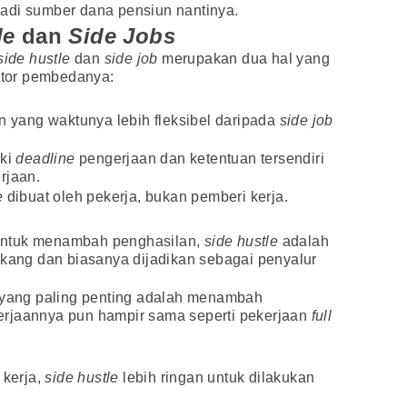
adi sumber dana pensiun nantinya.
le
dan
Side Jobs
side hustle
dan
side job
merupakan dua hal yang
aktor pembedanya:
n yang waktunya lebih fleksibel daripada
side job
ki
deadline
pengerjaan dan ketentuan tersendiri
rjaan.
e
dibuat oleh pekerja, bukan pemberi kerja.
untuk menambah penghasilan,
side hustle
adalah
ekang dan biasanya dijadikan sebagai penyalur
n yang paling penting adalah menambah
erjaannya pun hampir sama seperti pekerjaan
full
 kerja,
side hustle
lebih ringan untuk dilakukan