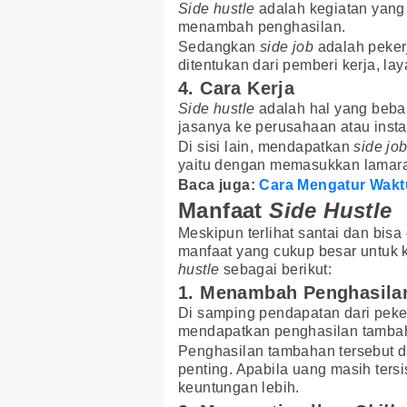
Side hustle
adalah kegiatan yang
menambah penghasilan.
Sedangkan
side job
adalah peker
ditentukan dari pemberi kerja, l
4. Cara Kerja
Side hustle
adalah hal yang beba
jasanya ke perusahaan atau inst
Di sisi lain, mendapatkan
side jo
yaitu dengan memasukkan lamaran 
Baca juga:
Cara Mengatur Waktu
Manfaat
Side Hustle
Meskipun terlihat santai dan bisa
manfaat yang cukup besar untuk
hustle
sebagai berikut:
1. Menambah Penghasila
Di samping pendapatan dari pek
mendapatkan penghasilan tamba
Penghasilan tambahan tersebut d
penting. Apabila uang masih ters
keuntungan lebih.