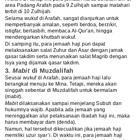
area Padang Arafah pada 9 Zulhijah sampai matahari
terbit di 10 Zulhijah.
Selama wukuf di Arafah, sangat dianjurkan untuk
memperbanyak amalan, seperti berdoa, berzikir,
istigfar, bertasbih, membaca Al-Qur'an, hingga
mendengarkan khutbah wukuf.
Di samping itu, para jemaah haji pun dapat
melaksanakan salat Zuhur dan Asar dengan jamak
qasar takdim serta menunaikan salat Magrib dengan
Isya yang dijamak qasar takdim.
3.
Mabit
di Muzdalifah
Seusai wukuf di Arafah, para jemaah haji lalu
berangkat menuju ke Mina. Tetapi, mereka akan
singgah sebentar di Muzdalifah untuk bermalam
(
mabit
).
Mabit
dilaksanakan sampai menjelang Subuh dan
hukumnya wajib. Apabila ada jemaah yang
meninggalkan alur pelaksanaan ibadah haji ini, maka
harus membayar dam (denda).
Namun, hal tersebut dikecualikan jika jemaah haji
memiliki uzur
syar’i
. Di waktu ini, para jemaah haji