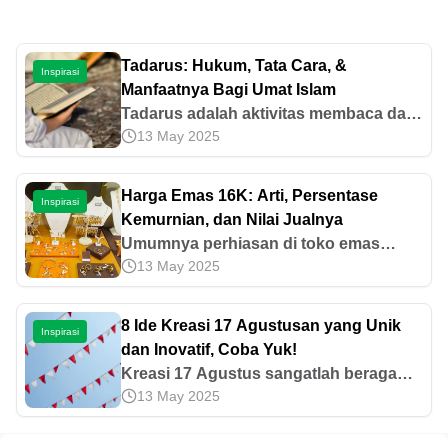
Tadarus: Hukum, Tata Cara, &
Inspirasi
Manfaatnya Bagi Umat Islam
Tadarus adalah aktivitas membaca dan
13 May 2025
mempelajari Al-Qur'an yang menjadi
salah satu amalan penting bagi umat
Islam. Baca informasi selengkapnya di
Harga Emas 16K: Arti, Persentase
Inspirasi
artikel ini!
Kemurnian, dan Nilai Jualnya
Umumnya perhiasan di toko emas
13 May 2025
terdapat berbagai karatase. Yuk pelajari
cara mengetahui kadar emas berbagai
karat.
8 Ide Kreasi 17 Agustusan yang Unik
Inspirasi
dan Inovatif, Coba Yuk!
Kreasi 17 Agustus sangatlah beragam
13 May 2025
dan bisa dijadikan untuk dekorasi di
kampung ataupun panggung.
Dapatkan inspirasinya dari contoh-