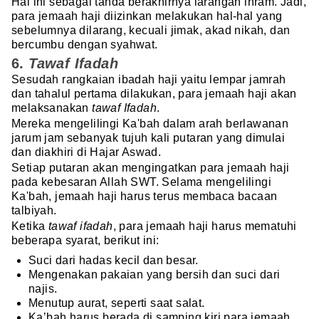
Hal ini sebagai tanda berakhirnya larangan ihram. Jadi,
para jemaah haji diizinkan melakukan hal-hal yang
sebelumnya dilarang, kecuali jimak, akad nikah, dan
bercumbu dengan syahwat.
6.
Tawaf Ifadah
Sesudah rangkaian ibadah haji yaitu lempar jamrah
dan tahalul pertama dilakukan, para jemaah haji akan
melaksanakan
tawaf Ifadah
.
Mereka mengelilingi Ka'bah dalam arah berlawanan
jarum jam sebanyak tujuh kali putaran yang dimulai
dan diakhiri di Hajar Aswad.
Setiap putaran akan mengingatkan para jemaah haji
pada kebesaran Allah SWT. Selama mengelilingi
Ka'bah, jemaah haji harus terus membaca bacaan
talbiyah.
Ketika
tawaf ifadah
, para jemaah haji harus mematuhi
beberapa syarat, berikut ini:
Suci dari hadas kecil dan besar.
Mengenakan pakaian yang bersih dan suci dari
najis.
Menutup aurat, seperti saat salat.
Ka’bah harus berada di samping kiri para jemaah