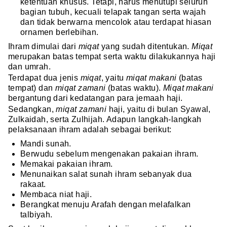
ketentuan khusus. Tetapi, harus menutupi seluruh
bagian tubuh, kecuali telapak tangan serta wajah
dan tidak berwarna mencolok atau terdapat hiasan
ornamen berlebihan.
Ihram dimulai dari
miqat
yang sudah ditentukan.
Miqat
merupakan batas tempat serta waktu dilakukannya haji
dan umrah.
Terdapat dua jenis
miqat
, yaitu
miqat makani
(batas
tempat) dan
miqat zamani
(batas waktu).
Miqat makani
bergantung dari kedatangan para jemaah haji.
Sedangkan,
miqat zamani
haji, yaitu di bulan Syawal,
Zulkaidah, serta Zulhijah. Adapun langkah-langkah
pelaksanaan ihram adalah sebagai berikut:
Mandi sunah.
Berwudu sebelum mengenakan pakaian ihram.
Memakai pakaian ihram.
Menunaikan salat sunah ihram sebanyak dua
rakaat.
Membaca niat haji.
Berangkat menuju Arafah dengan melafalkan
talbiyah.