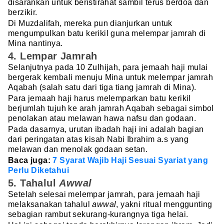
disarankan untuk beristirahat sambil terus berdoa dan
berzikir.
Di Muzdalifah, mereka pun dianjurkan untuk
mengumpulkan batu kerikil guna melempar jamrah di
Mina nantinya.
4. Lempar Jamrah
Selanjutnya pada 10 Zulhijah, para jemaah haji mulai
bergerak kembali menuju Mina untuk melempar jamrah
Aqabah (salah satu dari tiga tiang jamrah di Mina).
Para jemaah haji harus melemparkan batu kerikil
berjumlah tujuh ke arah jamrah Aqabah sebagai simbol
penolakan atau melawan hawa nafsu dan godaan.
Pada dasarnya, urutan ibadah haji ini adalah bagian
dari peringatan atas kisah Nabi Ibrahim a.s yang
melawan dan menolak godaan setan.
Baca juga:
7 Syarat Wajib Haji Sesuai Syariat yang
Perlu Diketahui
5. Tahalul
Awwal
Setelah selesai melempar jamrah, para jemaah haji
melaksanakan tahalul
awwal
, yakni ritual menggunting
sebagian rambut sekurang-kurangnya tiga helai.