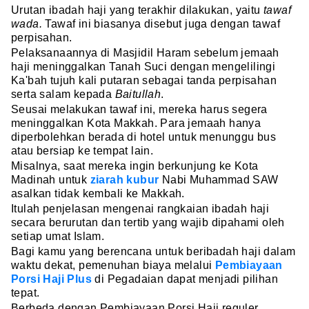
Urutan ibadah haji yang terakhir dilakukan, yaitu
tawaf
wada.
Tawaf ini biasanya disebut juga dengan tawaf
perpisahan.
Pelaksanaannya di Masjidil Haram sebelum jemaah
haji meninggalkan Tanah Suci dengan mengelilingi
Ka'bah tujuh kali putaran sebagai tanda perpisahan
serta salam kepada
Baitullah
.
Seusai melakukan tawaf ini, mereka harus segera
meninggalkan Kota Makkah. Para jemaah hanya
diperbolehkan berada di hotel untuk menunggu bus
atau bersiap ke tempat lain.
Misalnya, saat mereka ingin berkunjung ke Kota
Madinah untuk
ziarah kubur
Nabi Muhammad SAW
asalkan tidak kembali ke Makkah.
Itulah penjelasan mengenai rangkaian ibadah haji
secara berurutan dan tertib yang wajib dipahami oleh
setiap umat Islam.
Bagi kamu yang berencana untuk beribadah haji dalam
waktu dekat, pemenuhan biaya melalui
Pembiayaan
Porsi Haji Plus
di Pegadaian dapat menjadi pilihan
tepat.
Berbeda dengan Pembiayaan Porsi Haji reguler,