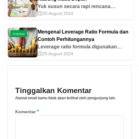
Yuk susun secara rapi rencana
25 August 2024
berbulan madu kita dan pasangan agar
jauh lebih hemat dan efisien. Berikut
tips honeymoon hemat, tanpa
Mengenal Leverage Ratio Formula dan
Inspirasi
menguras tabungan.
Contoh Perhitungannya
Leverage ratio formula digunakan
25 August 2024
untuk mengukur kesehatan finansial
perusahaan. Pelajari jenis hingga
contoh perhitungannya secara lengkap
berikut ini!
Tinggalkan Komentar
Alamat email kamu tidak akan terlihat oleh pengunjung lain.
*
Komentar