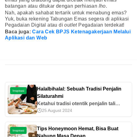
batangan atau ditukar dengan perhiasan
lho
.
Nah, apakah sahabat tertarik untuk menabung emas?
Yuk, buka rekening Tabungan Emas segera di aplikasi
Pegadaian Digital atau di
outlet
Pegadaian terdekat!
Baca juga:
Cara Cek BPJS Ketenagakerjaan Melalui
Aplikasi dan Web
Halalbihalal: Sebuah Tradisi Penjalin
Inspirasi
Silaturahmi
Ketahui tradisi otentik penjalin tali
25 August 2024
silaturahmi saat merayakan Idulfitri di
Indonesia. Yuk temukan lebih lanjut
asal usul dan sejarahnya di artikel ini.
Tips Honeymoon Hemat, Bisa Buat
Inspirasi
Nabung Masa Depan