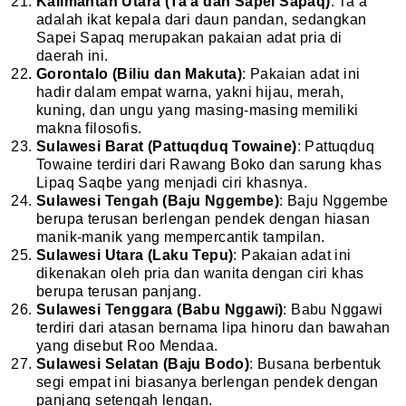
Kalimantan Utara (Ta’a dan Sapei Sapaq)
: Ta’a
adalah ikat kepala dari daun pandan, sedangkan
Sapei Sapaq merupakan pakaian adat pria di
daerah ini.
Gorontalo (Biliu dan Makuta)
: Pakaian adat ini
hadir dalam empat warna, yakni hijau, merah,
kuning, dan ungu yang masing-masing memiliki
makna filosofis.
Sulawesi Barat (Pattuqduq Towaine)
: Pattuqduq
Towaine terdiri dari Rawang Boko dan sarung khas
Lipaq Saqbe yang menjadi ciri khasnya.
Sulawesi Tengah (Baju Nggembe)
: Baju Nggembe
berupa terusan berlengan pendek dengan hiasan
manik-manik yang mempercantik tampilan.
Sulawesi Utara (Laku Tepu)
: Pakaian adat ini
dikenakan oleh pria dan wanita dengan ciri khas
berupa terusan panjang.
Sulawesi Tenggara (Babu Nggawi)
: Babu Nggawi
terdiri dari atasan bernama lipa hinoru dan bawahan
yang disebut Roo Mendaa.
Sulawesi Selatan (Baju Bodo)
: Busana berbentuk
segi empat ini biasanya berlengan pendek dengan
panjang setengah lengan.