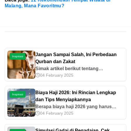
Malang, Mana Favoritmu?
Jangan Sampai Salah, Ini Perbedaan
Inspirasi
Qurban dan Zakat
Simak artikel berikut tentang
04 February 2025
Perbedaan Qurban dan Zakat. Baca
Syarat dan ketentuan berikut di artikel
ini.
Biaya Haji 2026: Ini Rincian Lengkap
Inspirasi
dan Tips Menyiapkannya
Berapa biaya haji 2026 yang harus
04 February 2025
dibayar jemaah? Ketahui rincian
lengkap, faktor kenaikan, dan solusi
pembiayaannya di artikel ini.
Simulasi Gadai di Pegadaian, Cek