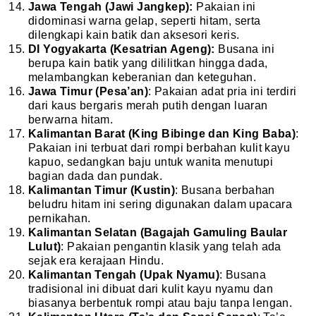
Jawa Tengah (Jawi Jangkep):
Pakaian ini
didominasi warna gelap, seperti hitam, serta
dilengkapi kain batik dan aksesori keris.
DI Yogyakarta (Kesatrian Ageng):
Busana ini
berupa kain batik yang dililitkan hingga dada,
melambangkan keberanian dan keteguhan.
Jawa Timur (Pesa’an)
: Pakaian adat pria ini terdiri
dari kaus bergaris merah putih dengan luaran
berwarna hitam.
Kalimantan Barat (King Bibinge dan King Baba)
:
Pakaian ini terbuat dari rompi berbahan kulit kayu
kapuo, sedangkan baju untuk wanita menutupi
bagian dada dan pundak.
Kalimantan Timur (Kustin)
: Busana berbahan
beludru hitam ini sering digunakan dalam upacara
pernikahan.
Kalimantan Selatan (Bagajah Gamuling Baular
Lulut)
: Pakaian pengantin klasik yang telah ada
sejak era kerajaan Hindu.
Kalimantan Tengah (Upak Nyamu)
: Busana
tradisional ini dibuat dari kulit kayu nyamu dan
biasanya berbentuk rompi atau baju tanpa lengan.