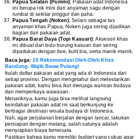
Papua Selatan (Pummi)
: Pakaian adat Indonesia
ini berupa rok mini dari anyaman sagu dengan
rumbai di sekitar pinggul dan paha.
Papua Tengah (Noken)
: Selain sebagai tas
anyaman khas Papua, Noken juga sering dijadikan
bagian dari pakaian adat.
Papua Barat Daya (Topi Kasuari)
: Aksesori khas
ini dibuat dari bulu burung kasuari dan sering
dipadukan dengan boe, kulit bia, serta manik-manik.
Baca juga:
20 Rekomendasi Oleh-Oleh Khas
Bandung, Wajib Bawa Pulang!
Itulah daftar pakaian adat yang ada di Indonesia dari
setiap provinsi. Dengan mengetahui dan melestarikan
pakaian adat, kamu bisa ikut menjaga warisan budaya
dan memperkaya wawasan.
Menariknya, kamu juga bisa melihat langsung
keindahan pakaian adat ini saat berkunjung ke
berbagai destinasi wisata budaya di Indonesia.
Nah, agar perjalanan berjalan dengan lancar, lakukan
persiapan dengan matang, salah satunya adalah
menyiapkan biaya berwisata.
Pastikan bahwa kamu memiliki
budget
yang cukup agar