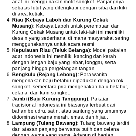
adat ini menggunakan motif songket. Panjangnya
sebatas lutut yang dilengkapi dengan siba dan kiki
di area ketiak.
Riau (Kebaya Laboh dan Kurung Cekak
Musang):
Kebaya Laboh untuk perempuan dan
Kurung Cekak Musang untuk laki-laki ini memiliki
desain yang sederhana, di mana masyarakat sering
menggunakannya untuk acara resmi.
Kepulauan Riau (Teluk Belanga):
Model pakaian
adat Indonesia ini memiliki kancing dan kerah
dengan lengan baju yang lebar, longgar, serta
panjang hingga pergelangan tangan.
Bengkulu (Rejang Lebong):
Para wanita
mengenakan baju betabur dipadukan dengan rok
songket, sementara pria mengenakan baju betabur,
celana, dan kain songket.
Jambi (Baju Kurung Tanggung):
Pakaian
tradisional Indonesia ini biasanya terbuat dari
bahan beludru, satin, atau santung yang umumnya
didominasi warna merah, emas, dan hijau.
Lampung (Tulang Bawang):
Tulang bawang terdiri
dari atasan panjang berwarna putih dan celana
dengan warna yang sama. Adapun di bagian