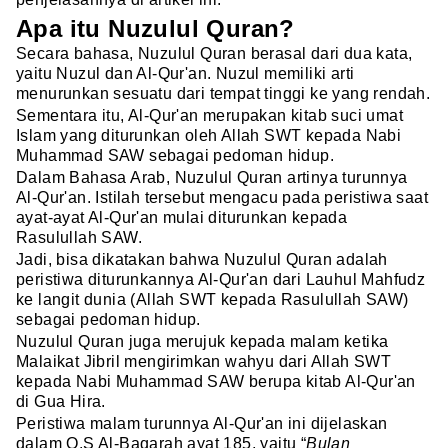
Apa itu Nuzulul Quran?
Secara bahasa, Nuzulul Quran berasal dari dua kata,
yaitu Nuzul dan Al-Qur'an. Nuzul memiliki arti
menurunkan sesuatu dari tempat tinggi ke yang rendah.
Sementara itu, Al-Qur'an merupakan kitab suci umat
Islam yang diturunkan oleh Allah SWT kepada Nabi
Muhammad SAW sebagai pedoman hidup.
Dalam Bahasa Arab, Nuzulul Quran artinya turunnya
Al-Qur'an. Istilah tersebut mengacu pada peristiwa saat
ayat-ayat Al-Qur'an mulai diturunkan kepada
Rasulullah SAW.
Jadi, bisa dikatakan bahwa Nuzulul Quran adalah
peristiwa diturunkannya Al-Qur'an dari Lauhul Mahfudz
ke langit dunia (Allah SWT kepada Rasulullah SAW)
sebagai pedoman hidup.
Nuzulul Quran juga merujuk kepada malam ketika
Malaikat Jibril mengirimkan wahyu dari Allah SWT
kepada Nabi Muhammad SAW berupa kitab Al-Qur'an
di Gua Hira.
Peristiwa malam turunnya Al-Qur'an ini dijelaskan
dalam Q.S Al-Baqarah ayat 185, yaitu “
Bulan