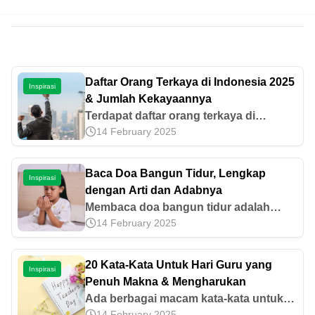
Daftar Orang Terkaya di Indonesia 2025
Inspirasi
& Jumlah Kekayaannya
Terdapat daftar orang terkaya di
14 February 2025
Indonesia 2025 dan aset kekayaannya
berdasarkan Forbes, salah satunya
Prajogo Pangestu. Temukan nama-
Baca Doa Bangun Tidur, Lengkap
Inspirasi
nama lainnya di sini!
dengan Arti dan Adabnya
Membaca doa bangun tidur adalah
14 February 2025
bentuk rasa syukur kepada Allah SWT
karena diberi kesempatan untuk
membuka mata esok hari. Simak
20 Kata-Kata Untuk Hari Guru yang
Inspirasi
selengkapnya di sini.
Penuh Makna & Mengharukan
Ada berbagai macam kata-kata untuk
14 February 2025