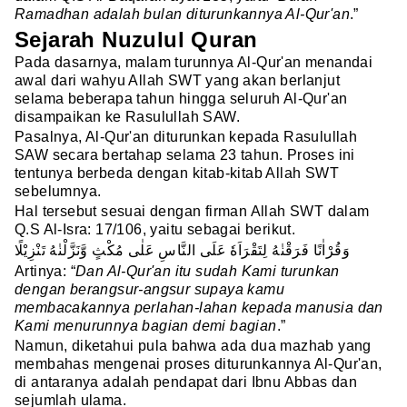
Ramadhan adalah bulan diturunkannya Al-Qur'an
.”
Sejarah Nuzulul Quran
Pada dasarnya, malam turunnya Al-Qur'an menandai
awal dari wahyu Allah SWT yang akan berlanjut
selama beberapa tahun hingga seluruh Al-Qur'an
disampaikan ke Rasulullah SAW.
Pasalnya, Al-Qur'an diturunkan kepada Rasulullah
SAW secara bertahap selama 23 tahun. Proses ini
tentunya berbeda dengan kitab-kitab Allah SWT
sebelumnya.
Hal tersebut sesuai dengan firman Allah SWT dalam
Q.S Al-Isra: 17/106, yaitu sebagai berikut.
وَقُرْاٰنًا فَرَقْنٰهُ لِتَقْرَاَهٗ عَلَى النَّاسِ عَلٰى مُكْثٍ وَّنَزَّلْنٰهُ تَنْزِيْلًا
Artinya: “
Dan Al-Qur'an itu sudah Kami turunkan
dengan berangsur-angsur supaya kamu
membacakannya perlahan-lahan kepada manusia dan
Kami menurunnya bagian demi bagian
.”
Namun, diketahui pula bahwa ada dua mazhab yang
membahas mengenai proses diturunkannya Al-Qur'an,
di antaranya adalah pendapat dari Ibnu Abbas dan
sejumlah ulama.