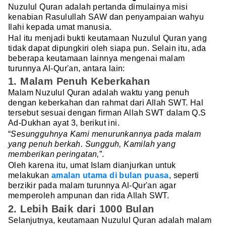
Nuzulul Quran adalah pertanda dimulainya misi
kenabian Rasulullah SAW dan penyampaian wahyu
Ilahi kepada umat manusia.
Hal itu menjadi bukti keutamaan Nuzulul Quran yang
tidak dapat dipungkiri oleh siapa pun. Selain itu, ada
beberapa keutamaan lainnya mengenai malam
turunnya Al-Qur'an, antara lain:
1. Malam Penuh Keberkahan
Malam Nuzulul Quran adalah waktu yang penuh
dengan keberkahan dan rahmat dari Allah SWT. Hal
tersebut sesuai dengan firman Allah SWT dalam Q.S
Ad-Dukhan ayat 3, berikut ini.
“
Sesungguhnya Kami menurunkannya pada malam
yang penuh berkah. Sungguh, Kamilah yang
memberikan peringatan,
”.
Oleh karena itu, umat Islam dianjurkan untuk
melakukan
amalan utama di bulan puasa
, seperti
berzikir pada malam turunnya Al-Qur'an agar
memperoleh ampunan dan rida Allah SWT.
2. Lebih Baik dari 1000 Bulan
Selanjutnya, keutamaan Nuzulul Quran adalah malam