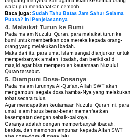
berjuang menyebarkan agama Islam ke semua orang
walaupun mendapatkan cemooh.
Baca juga:
Sudah Tahu Batas Jam Sahur Selama
Puasa? Ini Penjelasannya
4. Malaikat Turun ke Bumi
Pada malam Nuzulul Quran, para malaikat turun ke
bumi untuk memberikan doa mereka kepada orang-
orang yang melakukan ibadah.
Maka dari itu, para umat Islam sangat dianjurkan untuk
memperbanyak amalan, ibadah, dan beriktikaf di
masjid agar bisa memperoleh keutamaan Nuzulul
Quran tersebut.
5. Diampuni Dosa-Dosanya
Pada malam turunnya Al-Qur'an, Allah SWT akan
mengampuni segala dosa hamba-Nya yang melakukan
tobat secara tulus.
Agar mendapatkan keutamaan Nuzulul Quran ini, para
umat Islam harus benar-benar memanfaatkan
kesempatan dengan sebaik-baiknya.
Caranya adalah dengan memperbanyak ibadah,
berdoa, dan memohon ampunan kepada Allah SWT
atas dosa-dosa di masa lalu.