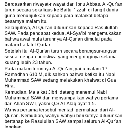
Berdasarkan riwayat-riwayat dari Ibnu Abbas, Al-Qur'an
turun secara sekaligus ke Baitul ‘Izzah di langit dunia
guna menunjukkan kepada para malaikat betapa
besarnya malam itu.
Selanjutnya, Al-Qur'an diturunkan kepada Rasulullah
SAW. Pada pendapat kedua, Al-Sya’bi mengemukakan
bahwa awal mula turunnya Al-Qur'an dimulai pada
malam Lailatul Qadar.
Setelah itu, Al-Qur'an turun secara berangsur-angsur
sesuai dengan peristiwa yang mengiringinya selama
kurang lebih 23 tahun.
Pada malam turunnya Al-Qur'an, yaitu malam 17
Ramadhan 610 M, dikisahkan bahwa ketika itu Nabi
Muhammad SAW sedang melakukan khalwat di Gua
Hira.
Kemudian, Malaikat Jibril datang menemui Nabi
Muhammad SAW dan menyampaikan wahyu pertama
dari Allah SWT, yakni Q.S Al-Alaq ayat 1-5.
Wahyu pertama tersebut menjadi permulaan dari Al-
Qur'an. Kemudian, wahyu-wahyu berikutnya diturunkan
bertahap ke Rasulullah SAW sampai seluruh Al-Qur'an
lengkap.