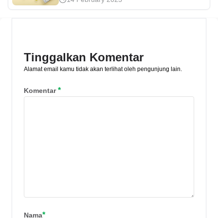
Hari Guru yang bisa kamu siapkan dan
sampaikan. Kira-kira, apa saja ucapan
tersebut? Simak selengkapnya di sini,
ya!
Tinggalkan Komentar
Alamat email kamu tidak akan terlihat oleh pengunjung lain.
*
Komentar
*
Nama