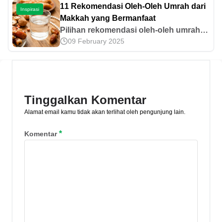
sebuah kebutuhan. Masalah biaya dan
11 Rekomendasi Oleh-Oleh Umrah dari
Inspirasi
kedisiplinan menjadi beberapa faktor
Makkah yang Bermanfaat
yang melatarbelakangi mengapa
Pilihan rekomendasi oleh-oleh umrah
banyak masyarakat yang lebih memilih
09 February 2025
dari Makkah sangatlah banyak, mulai
kendaraan bermotor ketimbang
dari kurma, air zam-zam, hingga siwak.
kendaraan umum. Jakarta yang juga
Temukan rekomendasi lainnya di artikel
dikenal sebagai kota metropolitan
ini, yuk!
terkenal dengan kemacetannya. Hampir
di seluruh penjuru Jakarta, kita akan
Tinggalkan Komentar
merasakan macet. Banyaknya [&hellip;]
Alamat email kamu tidak akan terlihat oleh pengunjung lain.
*
Komentar