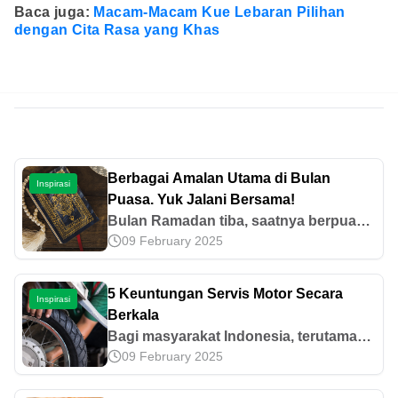
Baca juga:
Macam-Macam Kue Lebaran Pilihan
dengan Cita Rasa yang Khas
Berbagai Amalan Utama di Bulan
Inspirasi
Puasa. Yuk Jalani Bersama!
Bulan Ramadan tiba, saatnya berpuasa
09 February 2025
dan banyak-banyak melakukan amalan
baik. Berikut adalah amalan utama di
bulan puasa yang bisa kita lakukan.
5 Keuntungan Servis Motor Secara
Inspirasi
Berkala
Bagi masyarakat Indonesia, terutama
09 February 2025
yang tinggal di kota-kota besar,
memiliki kendaraan pribadi merupakan