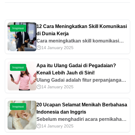
12 Cara Meningkatkan Skill Komunikasi
Inspirasi
di Dunia Kerja
Cara meningkatkan skill komunikasi
14 January 2025
dapat dilakukan dengan mendengarkan
aktif, memahami lawan bicara, hingga
konsisten berlatih. Pelajari lebih lanjut
Apa itu Ulang Gadai di Pegadaian?
Inspirasi
di sini!
Kenali Lebih Jauh di Sini!
Ulang Gadai adalah fitur perpanjangan
14 January 2025
gadai yang bisa digunakan untuk
menambah waktu pinjaman. Mari kenali
syarat dan caranya di sini.
20 Ucapan Selamat Menikah Berbahasa
Inspirasi
Indonesia dan Inggris
Sebelum menghadiri acara pernikahan
14 January 2025
saudara atau sahabat terdekat, siapkan
dulu ucapan yang istimewa. Yuk, cari