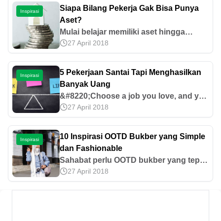
Siapa Bilang Pekerja Gak Bisa Punya
Inspirasi
Aset?
Mulai belajar memiliki aset hingga
27 April 2018
memiliki pendapatan pasif dengan lima
langkah yang cocok dengan gaya
hidup pekerja. Cari tahu lebih jelas di
5 Pekerjaan Santai Tapi Menghasilkan
Inspirasi
artikel ini.
Banyak Uang
&#8220;Choose a job you love, and you
27 April 2018
will never have to work a day in your
life.&#8221; (Confucius) Orang cerdas,
pasti akan tahu ke mana dia
10 Inspirasi OOTD Bukber yang Simple
Inspirasi
melangkah. Dia akan melakukan apa
dan Fashionable
yang dia inginkan dan sukai. Tidak
Sahabat perlu OOTD bukber yang tepat
perlu melakukan sesuatu yang seumur
27 April 2018
untuk tampil stylish dan fashionable.
hidup membuatnya tertekan hingga
Yuk, cek rekomendasi outfit yang
akhirnya lelah dan menyerah. Layaknya
cocok untuk bukber di sini!
quote cantik milik Confucius [&hellip;]