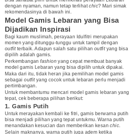
dengan nyaman, namun tetap terlihat
chic
? Mari simak
rekomendasinya di bawah ini.
Model Gamis Lebaran yang Bisa
Dijadikan Inspirasi
Bagi kaum muslimah, perayaan Idulfitri merupakan
momen yang ditunggu-tunggu untuk tampil dengan
outfit
terbaik. Adapun salah satu pilihan
outfit
yang bisa
dipilih adalah gamis.
Perkembangan
fashion
yang cepat membuat banyak
model gamis Lebaran yang bisa dipilih untuk dipakai.
Maka dari itu, tidak heran jika pemilihan model gamis
sebagai
outfit
yang cocok untuk lebaran perlu menjadi
pertimbangan.
Untuk membantumu mencari model gamis lebaran yang
tepat, cek beberapa pilihan berikut:
1. Gamis Putih
Untuk merayakan kembali ke fitri, gamis berwarna putih
bisa menjadi pilihan yang tepat untukmu. Warna putih
menandakan kesucian dan memberikan kesan
chic
.
Selain maknanya, warna putih juga adem ketika