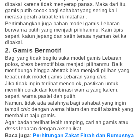
dipakai karena tidak menyerap panas. Maka dari itu,
gamis putih cocok bagi sahabat yang sering kali
merasa gerah akibat terik matahari.
Pertimbangkan juga bahan model gamis Lebaran
berwarna putih yang menjadi piliihanmu. Kain tipis
seperti katun jepang dan satin terasa nyaman ketika
dipakai.
2. Gamis Bermotif
Bagi yang tidak begitu suka model gamis Lebaran
polos,
dress
bermotif bisa menjadi pilihanmu. Baik
motif bunga hingga abstrak bisa menjadi pilihan yang
tepat untuk model gamis Lebaran yang
chic
.
Jika tidak ingin terlihat mencolok, pastikan untuk
memilih corak dan kombinasi warna yang kalem,
seperti warna pastel dan putih.
Namun, tidak ada salahnya bagi sahabat yang ingin
tampil
chic
dengan warna hitam dan motif abstrak yang
membalut baju gamis.
Agar badan terlihat lebih ramping, carilah gamis atau
dress
lebaran dengan aksen ikat.
Baca juga:
Perhitungan Zakat Fitrah dan Rumusnya