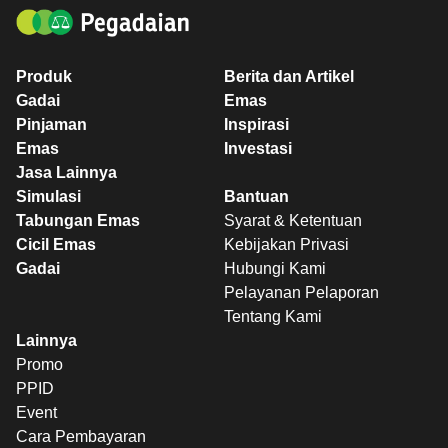
Produk
Berita dan Artikel
Gadai
Emas
Pinjaman
Inspirasi
Emas
Investasi
Jasa Lainnya
Simulasi
Bantuan
Tabungan Emas
Syarat & Ketentuan
Cicil Emas
Kebijakan Privasi
Gadai
Hubungi Kami
Pelayanan Pelaporan
Tentang Kami
Lainnya
Promo
PPID
Event
Cara Pembayaran