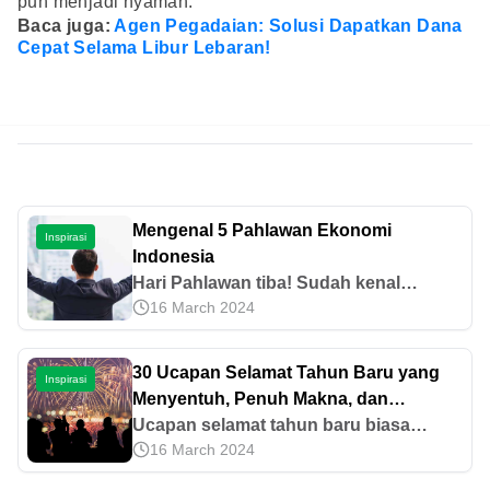
pun menjadi nyaman.
Baca juga:
Agen Pegadaian: Solusi Dapatkan Dana
Cepat Selama Libur Lebaran!
Mengenal 5 Pahlawan Ekonomi
Inspirasi
Indonesia
Hari Pahlawan tiba! Sudah kenal
16 March 2024
dengan pahlawan ekonomi Indonesia,
belum? Yuk, kenal lebih dekat dengan
mereka, di sini!
30 Ucapan Selamat Tahun Baru yang
Inspirasi
Menyentuh, Penuh Makna, dan
Inspiratif
Ucapan selamat tahun baru biasa
16 March 2024
ditulis di momen pergantian tahun.
Simak bermacam-macam ide ucapan