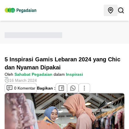
5 Inspirasi Gamis Lebaran 2024 yang Chic
dan Nyaman Dipakai
Oleh
Sahabat Pegadaian
dalam
Inspirasi
16 March 2024
0 Komentar
Bagikan :