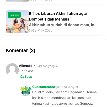
menjanjikan di masa depan pun harus
Kapan tepatnya hal tersebut? Yuk,
diketahui agar peluang bisnis terbuka
dapatkan informasi selengkapnya di
9 Tips Liburan Akhir Tahun agar
lebar. Lantas, usaha di bidang apa saja
Inspirasi
artikel ini!
Dompet Tidak Menipis
yang menjanjikan keuntungan bagi
Akhir tahun sudah di depan mata, ini
para pelaku usaha? [&hellip;]
12 May 2020
saatnya untuk merencanakan liburan
bersama orang terkasih. Simak tips
liburan akhir tahun berikut ini agar tidak
boros!
Komentar (2)
Alimuddin
49 hari yang lalu
luar biasa
Balas
Customercare
49 hari yang lalu
Hai Alimuddin, Sahabat Pegadaian. Terima
kasih sudah membaca artikel kami dan
terima kasih atas apresiasinya. Semoga