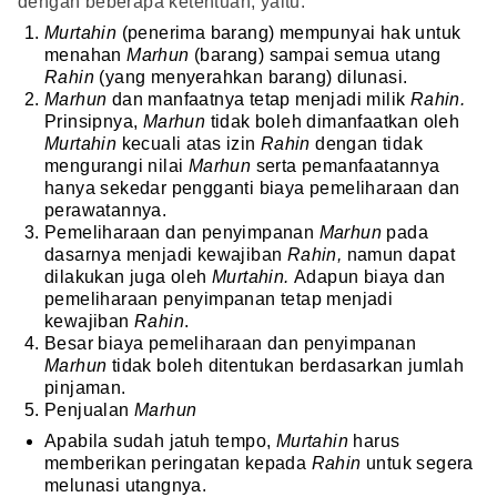
dengan beberapa ketentuan, yaitu:
Murtahin
(penerima barang) mempunyai hak untuk
menahan
Marhun
(barang) sampai semua utang
Rahin
(yang menyerahkan barang) dilunasi.
Marhun
dan manfaatnya tetap menjadi milik
Rahin.
Prinsipnya,
Marhun
tidak boleh dimanfaatkan oleh
Murtahin
kecuali atas izin
Rahin
dengan tidak
mengurangi nilai
Marhun
serta pemanfaatannya
hanya sekedar pengganti biaya pemeliharaan dan
perawatannya.
Pemeliharaan dan penyimpanan
Marhun
pada
dasarnya menjadi kewajiban
Rahin,
namun dapat
dilakukan juga oleh
Murtahin.
Adapun biaya dan
pemeliharaan penyimpanan tetap menjadi
kewajiban
Rahin
.
Besar biaya pemeliharaan dan penyimpanan
Marhun
tidak boleh ditentukan berdasarkan jumlah
pinjaman.
Penjualan
Marhun
Apabila sudah jatuh tempo,
Murtahin
harus
memberikan peringatan kepada
Rahin
untuk segera
melunasi utangnya.