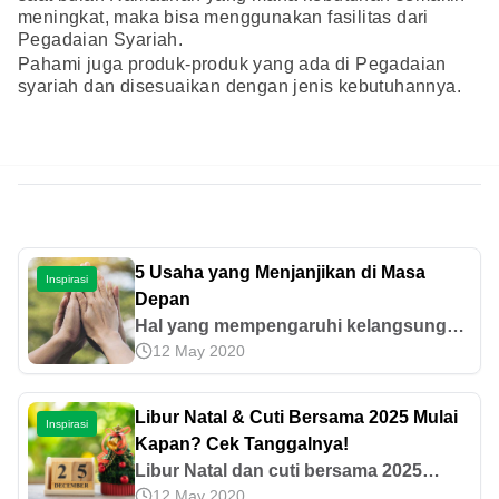
meningkat, maka bisa menggunakan fasilitas dari
Pegadaian Syariah.
Pahami juga produk-produk yang ada di Pegadaian
syariah dan disesuaikan dengan jenis kebutuhannya.
5 Usaha yang Menjanjikan di Masa
Inspirasi
Depan
Hal yang mempengaruhi kelangsungan
12 May 2020
sebuah usaha diantaranya adalah
permintaan pasar. Agar bisa terus
memenuhinya, seorang pengusaha
Libur Natal & Cuti Bersama 2025 Mulai
Inspirasi
harus terus berinovasi dan berkreasi
Kapan? Cek Tanggalnya!
dalam menjalankan bisnis. Oleh sebab
Libur Natal dan cuti bersama 2025
itu, informasi mengenai usaha
12 May 2020
menjadi waktu yang ditunggu-tunggu.