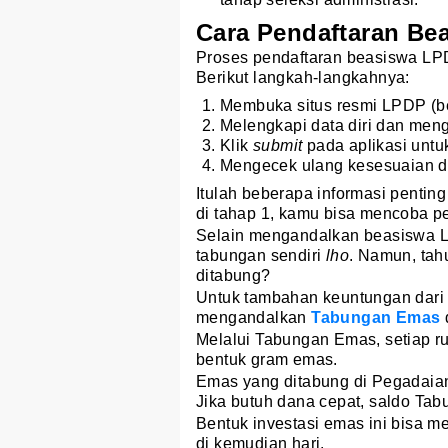
Cara Pendaftaran Be
Proses pendaftaran beasiswa LP
Berikut langkah-langkahnya:
Membuka situs resmi LPDP (b
Melengkapi data diri dan me
Klik
submit
pada aplikasi untu
Mengecek ulang kesesuaian 
Itulah beberapa informasi pentin
di tahap 1, kamu bisa mencoba pe
Selain mengandalkan beasiswa LP
tabungan sendiri
lho
. Namun, tah
ditabung?
Untuk tambahan keuntungan dari 
mengandalkan
Tabungan Emas
Melalui Tabungan Emas, setiap r
bentuk gram emas.
Emas yang ditabung di Pegadaian
Jika butuh dana cepat, saldo Ta
Bentuk investasi emas ini bisa
di kemudian hari.