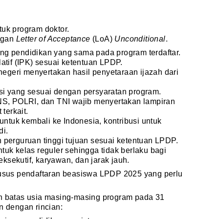
tuk program doktor.
ngan
Letter of Acceptance
(LoA)
Unconditional
.
g pendidikan yang sama pada program terdaftar.
atif (IPK) sesuai ketentuan LPDP.
 negeri menyertakan hasil penyetaraan ijazah dari
i yang sesuai dengan persyaratan program.
S, POLRI, dan TNI wajib menyertakan lampiran
terkait.
untuk kembali ke Indonesia, kontribusi untuk
di.
 perguruan tinggi tujuan sesuai ketentuan LPDP.
uk kelas reguler sehingga tidak berlaku bagi
 eksekutif, karyawan, dan jarak jauh.
khusus pendaftaran beasiswa LPDP 2025 yang perlu
n batas usia masing-masing program pada 31
n dengan rincian: