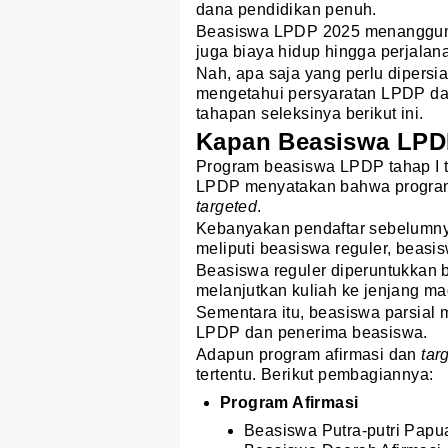
dana pendidikan penuh.
Beasiswa LPDP 2025 menanggun
juga biaya hidup hingga perjalana
Nah, apa saja yang perlu dipers
mengetahui persyaratan LPDP dan
tahapan seleksinya berikut ini.
Kapan Beasiswa LPD
Program beasiswa LPDP tahap I t
LPDP menyatakan bahwa program 
targeted
.
Kebanyakan pendaftar sebelumny
meliputi beasiswa reguler, beasis
Beasiswa reguler diperuntukkan 
melanjutkan kuliah ke jenjang mag
Sementara itu, beasiswa parsia
LPDP dan penerima beasiswa.
Adapun program afirmasi dan
tar
tertentu. Berikut pembagiannya:
Program Afirmasi
Beasiswa Putra-putri Papu