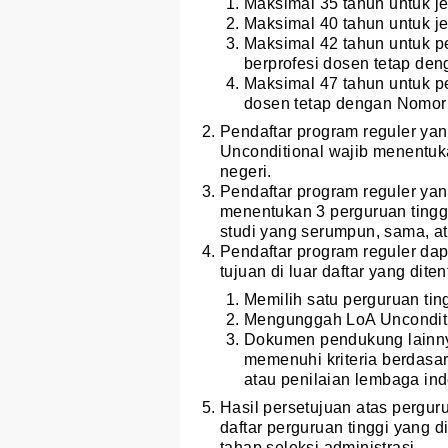
Maksimal 35 tahun untuk je
Maksimal 40 tahun untuk je
Maksimal 42 tahun untuk p
berprofesi dosen tetap de
Maksimal 47 tahun untuk pe
dosen tetap dengan Nomor
Pendaftar program reguler ya
Unconditional wajib menentuka
negeri.
Pendaftar program reguler yan
menentukan 3 perguruan tingg
studi yang serumpun, sama, at
Pendaftar program reguler dap
tujuan di luar daftar yang dit
Memilih satu perguruan ting
Mengunggah LoA Uncondition
Dokumen pendukung lainny
memenuhi kriteria berdasar
atau penilaian lembaga in
Hasil persetujuan atas perguru
daftar perguruan tinggi yang 
tahap seleksi administrasi.