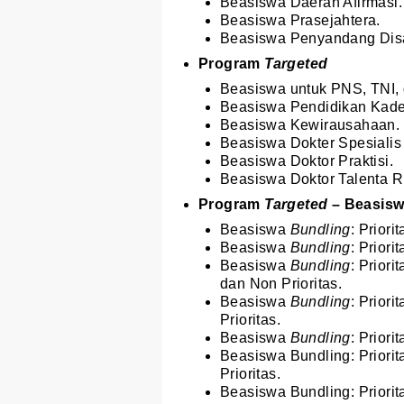
Beasiswa Daerah Afirmasi.
Beasiswa Prasejahtera.
Beasiswa Penyandang Disab
Program
Targeted
Beasiswa untuk PNS, TNI,
Beasiswa Pendidikan Kade
Beasiswa Kewirausahaan.
Beasiswa Dokter Spesialis
Beasiswa Doktor Praktisi.
Beasiswa Doktor Talenta Ri
Program
Targeted
– Beasis
Beasiswa
Bundling
: Prior
Beasiswa
Bundling
: Prior
Beasiswa
Bundling
: Prior
dan Non Prioritas.
Beasiswa
Bundling
: Prior
Prioritas.
Beasiswa
Bundling
: Prior
Beasiswa Bundling: Priori
Prioritas.
Beasiswa Bundling: Priori