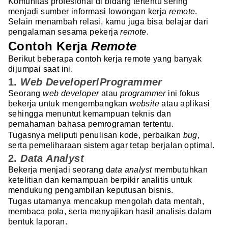
Komunitas profesional di bidang tertentu sering
menjadi sumber informasi lowongan kerja
remote
.
Selain menambah relasi, kamu juga bisa belajar dari
pengalaman sesama pekerja
remote
.
Contoh Kerja
Remote
Berikut beberapa contoh kerja remote yang banyak
dijumpai saat ini.
1.
Web Developer
/
Programmer
Seorang
web developer
atau
programmer
ini fokus
bekerja untuk mengembangkan
website
atau aplikasi
sehingga menuntut kemampuan teknis dan
pemahaman bahasa pemrograman tertentu.
Tugasnya meliputi penulisan kode, perbaikan
bug
,
serta pemeliharaan sistem agar tetap berjalan optimal.
2.
Data Analyst
Bekerja menjadi seorang d
ata analyst
membutuhkan
ketelitian dan kemampuan berpikir analitis untuk
mendukung pengambilan keputusan bisnis.
Tugas utamanya mencakup mengolah data mentah,
membaca pola, serta menyajikan hasil analisis dalam
bentuk laporan.