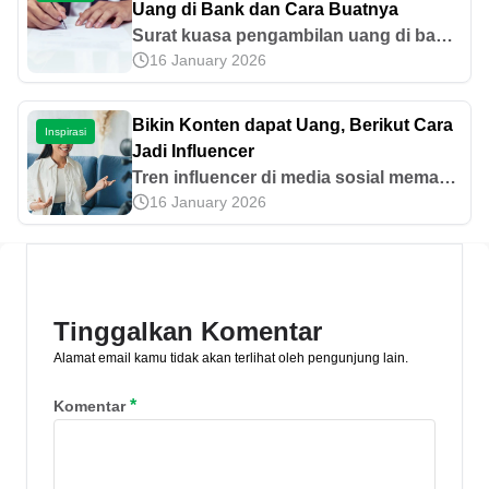
Uang di Bank dan Cara Buatnya
Surat kuasa pengambilan uang di bank
16 January 2026
berfungsi untuk memberi kuasa pada
seseorang untuk mengambil uangmu
secara legal. Simak contoh suratnya di
Bikin Konten dapat Uang, Berikut Cara
Inspirasi
sini!
Jadi Influencer
Tren influencer di media sosial memang
16 January 2026
bukan hal yang baru seiring semakin
bertambahnya pengguna media sosial
saat ini. Ini dia cara menjadi influencer.
Tinggalkan Komentar
Alamat email kamu tidak akan terlihat oleh pengunjung lain.
*
Komentar