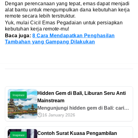
Dengan perencanaan yang tepat, emas dapat menjadi
alat bantu untuk mengumpulkan dana kebutuhan kerja
remote secara lebih terstruktur.
Yuk, mulai Cicil Emas Pegadaian untuk persiapkan
kebutuhan kerja
remote-
mu!
Baca juga:
8 Cara Mendapatkan Penghasilan
Tambahan yang Gampang Dilakukan
Hidden Gem di Bali, Liburan Seru Anti
Inspirasi
Mainstream
Mengunjungi hidden gem di Bali: cari
16 January 2026
tahu lebih banyak destinasi wisata anti
mainstream serta nikmati petualangan
hemat dan pengalaman tak terlupakan
Contoh Surat Kuasa Pengambilan
Inspirasi
di sini.