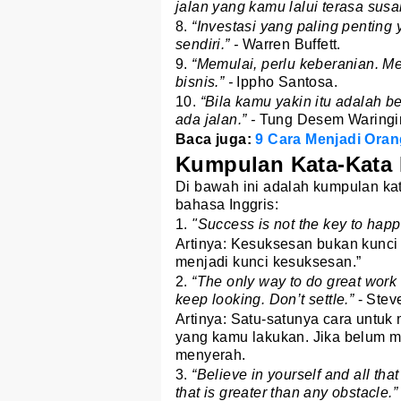
jalan yang kamu lalui terasa sus
8.
“Investasi yang paling penting
sendiri.” -
Warren Buffett.
9.
“Memulai, perlu keberanian. Me
bisnis.” -
Ippho Santosa.
10.
“Bila kamu yakin itu adalah 
ada jalan.” -
Tung Desem Waringi
Baca juga:
9 Cara Menjadi Oran
Kumpulan Kata-Kata M
Di bawah ini adalah kumpulan k
bahasa Inggris:
1.
"Success is not the key to happ
Artinya: Kesuksesan bukan kunc
menjadi kunci kesuksesan.”
2.
“The only way to do great work is
keep looking. Don’t settle.”
- Stev
Artinya: Satu-satunya cara untuk
yang kamu lakukan. Jika belum 
menyerah.
3.
“Believe in yourself and all tha
that is greater than any obstacle.”