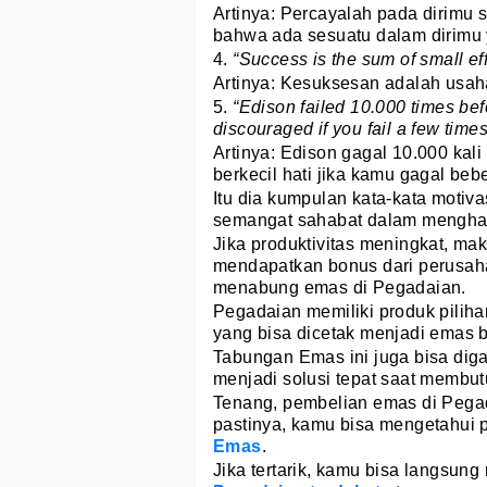
Artinya: Percayalah pada dirimu 
bahwa ada sesuatu dalam dirimu y
4.
“Success is the sum of small eff
Artinya: Kesuksesan adalah usaha 
5.
“Edison failed 10.000 times bef
discouraged if you fail a few times
Artinya: Edison gagal 10.000 kali
berkecil hati jika kamu gagal bebe
Itu dia kumpulan kata-kata motiv
semangat sahabat dalam menghada
Jika produktivitas meningkat, ma
mendapatkan bonus dari perusah
menabung emas di Pegadaian.
Pegadaian memiliki produk pilih
yang bisa dicetak menjadi emas b
Tabungan Emas ini juga bisa dig
menjadi solusi tepat saat membut
Tenang, pembelian emas di Pegada
pastinya, kamu bisa mengetahui 
Emas
.
Jika tertarik, kamu bisa langsu