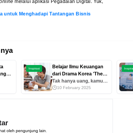
online
melalui aplikasi Pegadaian Digital. Yuk,
a untuk Menghadapi Tantangan Bisnis
nnya
ta
Belajar Ilmu Keuangan
Inspirasi
Inspira
ang
dari Drama Korea ‘The
World of The Married’
Tak hanya uang, kamu
10 February 2025
 bijak
juga bisa menabung
enuh
emas di Pegadaian.
k
Sebenarnya, apa saja
keuntungan menabung
k
emas? Simak ulasannya
tar
di sini.
hat oleh pengunjung lain.