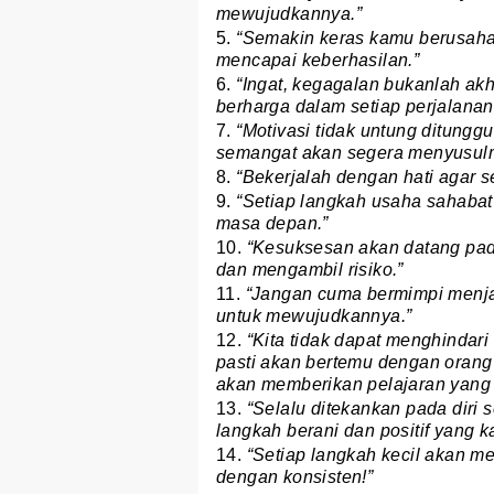
mewujudkannya.”
5.
“Semakin keras kamu berusaha,
mencapai keberhasilan.”
6.
“Ingat, kegagalan bukanlah akhi
berharga dalam setiap perjalana
7.
“Motivasi tidak untung ditungg
semangat akan segera menyusul
8.
“Bekerjalah dengan hati agar se
9.
“Setiap langkah usaha sahabat h
masa depan.”
10.
“Kesuksesan akan datang pada
dan mengambil risiko.”
11.
“Jangan cuma bermimpi menja
untuk mewujudkannya.”
12.
“Kita tidak dapat menghindar
pasti akan bertemu dengan oran
akan memberikan pelajaran yang 
13.
“Selalu ditekankan pada diri 
langkah berani dan positif yang k
14.
“Setiap langkah kecil akan m
dengan konsisten!”