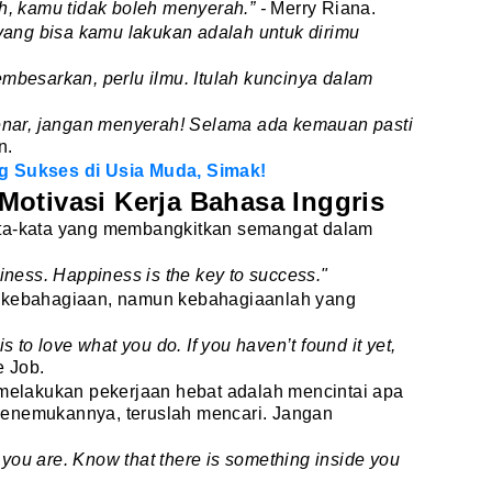
ah, kamu tidak boleh menyerah.” -
Merry Riana.
 yang bisa kamu lakukan adalah untuk dirimu
mbesarkan, perlu ilmu. Itulah kuncinya dalam
benar, jangan menyerah! Selama ada kemauan pasti
n.
g Sukses di Usia Muda, Simak!
otivasi Kerja Bahasa Inggris
ata-kata yang membangkitkan semangat dalam
iness. Happiness is the key to success."
i kebahagiaan, namun kebahagiaanlah yang
 to love what you do. If you haven’t found it yet,
e Job.
 melakukan pekerjaan hebat adalah mencintai apa
menemukannya, teruslah mencari. Jangan
t you are. Know that there is something inside you