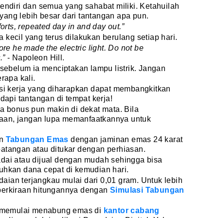
sendiri dan semua yang sahabat miliki. Ketahuilah
ang lebih besar dari tantangan apa pun.
orts, repeated day in and day out.”
kecil yang terus dilakukan berulang setiap hari.
ore he made the electric light. Do not be
.”
- Napoleon Hill.
 sebelum ia menciptakan lampu listrik. Jangan
rapa kali.
asi kerja yang diharapkan dapat membangkitkan
pi tantangan di tempat kerja!
ka bonus pun makin di dekat mata. Bila
aan, jangan lupa memanfaatkannya untuk
an
Tabungan Emas
dengan jaminan emas 24 karat
atangan atau ditukar dengan perhiasan.
adai atau dijual dengan mudah sehingga bisa
uhkan dana cepat di kemudian hari.
ian terjangkau mulai dari 0,01 gram. Untuk lebih
perkiraan hitungannya dengan
Simulasi Tabungan
ng memulai menabung emas di
kantor cabang