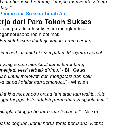
a kamu berhenti berjuang. Jangan menyerah selama
agi.”
i Pengusaha Sukses Tanah Air
erja dari Para Tokoh Sukses
 dari para tokoh sukses ini mungkin bisa
ar berusaha lebih optimal:
untuk memulai lagi, kali ini lebih cerdas.” -
mu masih memiliki kesempatan. Menyerah adalah
a yang selalu membuat kamu tertantang,
njadi versi terbaik dirimu.” -
Bill Gates
.
n untuk melewati dan mengatasi dari satu
ya tanpa kehilangan semangat.” -
Winston
ika kita menunggu orang lain atau lain waktu. Kita
nggu-tunggu. Kita adalah perubahan yang kita cari.”
mungkin hingga benar-benar tercapai.” -
Nelson
arus berjuan, kamu harus terus berusaha. Ketika