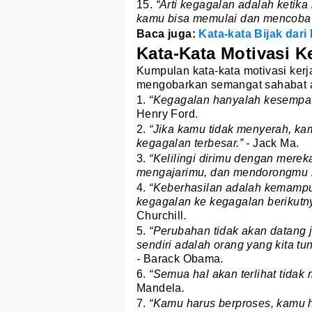
15.
“Arti kegagalan adalah ketik
kamu bisa memulai dan mencoba l
Baca juga:
Kata-kata Bijak dar
Kata-Kata Motivasi K
Kumpulan kata-kata motivasi kerja
mengobarkan semangat sahabat ag
1.
“Kegagalan hanyalah kesempatan 
Henry Ford.
2.
“Jika kamu tidak menyerah, ka
kegagalan terbesar.” -
Jack Ma.
3.
“Kelilingi dirimu dengan merek
mengajarimu, dan mendorongmu me
4.
“Keberhasilan adalah kemampua
kegagalan ke kegagalan berikutn
Churchill
.
5.
“Perubahan tidak akan datang j
sendiri adalah orang yang kita tu
-
Barack Obama
.
6.
“Semua hal akan terlihat tidak 
Mandela
.
7.
“Kamu harus berproses, kamu h