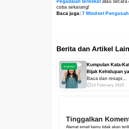
Pegadaian terdekat
atau secara
coba sekarang!
Baca juga:
7 Mindset Pengusah
Berita dan Artikel Lai
Kumpulan Kata-Ka
Inspirasi
Bijak Kehidupan y
Penuh Motivasi
Baca dan resapi
10 February 2025
kumpulan kata-kata
kehidupan yang p
makna di sini untu
membangkitkan
motivasi. Mari sima
Tinggalkan Komen
sampai tuntas!
Alamat email kamu tidak akan terli