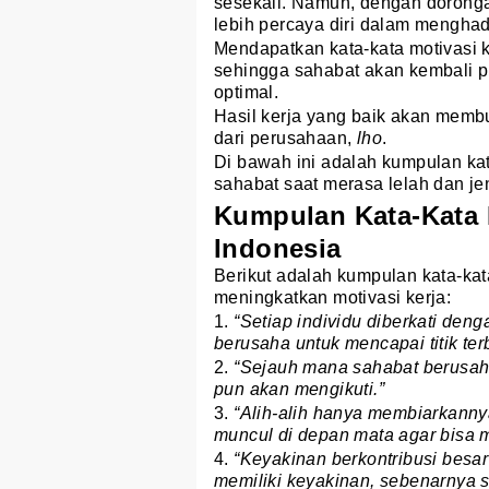
sesekali. Namun, dengan doronga
lebih percaya diri dalam menghad
Mendapatkan kata-kata motivasi 
sehingga sahabat akan kembali p
optimal.
Hasil kerja yang baik akan mem
dari perusahaan,
lho
.
Di bawah ini adalah kumpulan kat
sahabat saat merasa lelah dan je
Kumpulan Kata-Kata 
Indonesia
Berikut adalah kumpulan kata-ka
meningkatkan motivasi kerja:
1.
“Setiap individu diberkati den
berusaha untuk mencapai titik terb
2.
“Sejauh mana sahabat berusa
pun akan mengikuti.”
3.
“Alih-alih hanya membiarkanny
muncul di depan mata agar bisa 
4.
“Keyakinan berkontribusi besa
memiliki keyakinan, sebenarnya 