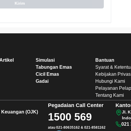
Kirim
Artikel
Simulasi
Bantuan
Tabungan Emas
Syarat & Ketent
Cicil Emas
Kebijakan Privas
Gadai
Hubungi Kami
Pelayanan Pela
Tentang Kami
Pegadaian
Call Center
Kanto
sa Keuangan (OJK)
Jl. 
1500 569
Indo
021 
atau
021-80635162
&
021-8581162