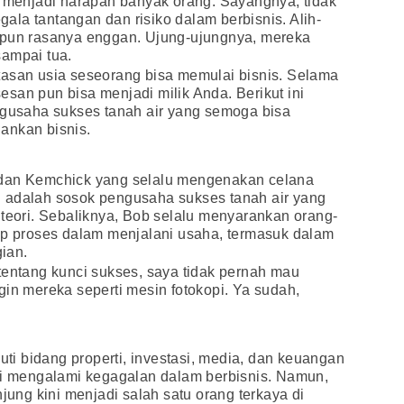
u menjadi harapan banyak orang. Sayangnya, tidak
la tantangan dan risiko dalam berbisnis. Alih-
 pun rasanya enggan. Ujung-ujungnya, mereka
sampai tua.
tasan usia seseorang bisa memulai bisnis. Selama
san pun bisa menjadi milik Anda. Berikut ini
ngusaha sukses tanah air yang semoga bisa
ankan bisnis.
 dan Kemchick yang selalu mengenakan celana
 adalah sosok pengusaha sukses tanah air yang
 teori. Sebaliknya, Bob selalu menyarankan orang-
iap proses dalam menjalani usaha, termasuk dalam
ian.
tentang kunci sukses, saya tidak pernah mau
gin mereka seperti mesin fotokopi. Ya sudah,
i bidang properti, investasi, media, dan keuangan
ali mengalami kegagalan dalam berbisnis. Namun,
njung kini menjadi salah satu orang terkaya di