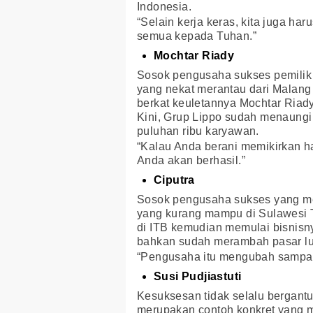
Indonesia.
“Selain kerja keras, kita juga ha
semua kepada Tuhan.”
Mochtar Riady
Sosok pengusaha sukses pemilik
yang nekat merantau dari Malang
berkat keuletannya Mochtar Riad
Kini, Grup Lippo sudah menaungi
puluhan ribu karyawan.
“Kalau Anda berani memikirkan ha
Anda akan berhasil.”
Ciputra
Sosok pengusaha sukses yang men
yang kurang mampu di Sulawesi T
di ITB kemudian memulai bisnisnya
bahkan sudah merambah pasar lua
“Pengusaha itu mengubah sampa
Susi Pudjiastuti
Kesuksesan tidak selalu bergantu
merupakan contoh konkret yang 