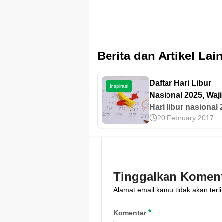
Berita dan Artikel Lai
Daftar Hari Libur
Inspirasi
Nasional 2025, Waj
Catat untuk Libura
Hari libur nasional
20 February 2017
telah ditetapkan ol
pemerintah melalu
3 Menteri, memberi
panduan libur bagi
masyarakat. Pelajar
Tinggalkan Komen
selengkapnya di sin
Alamat email kamu tidak akan terli
*
Komentar