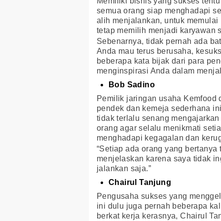
Memiliki bisnis yang sukses tent
semua orang siap menghadapi sega
alih menjalankan, untuk memulai
tetap memilih menjadi karyawan 
Sebenarnya, tidak pernah ada ba
Anda mau terus berusaha, kesukse
beberapa kata bijak dari para pe
menginspirasi Anda dalam menjal
Bob Sadino
Pemilik jaringan usaha Kemfood
pendek dan kemeja sederhana ini
tidak terlalu senang mengajarkan
orang agar selalu menikmati set
menghadapi kegagalan dan kerug
“Setiap ada orang yang bertanya 
menjelaskan karena saya tidak in
jalankan saja.”
Chairul Tanjung
Pengusaha sukses yang menggelut
ini dulu juga pernah beberapa k
berkat kerja kerasnya, Chairul Ta