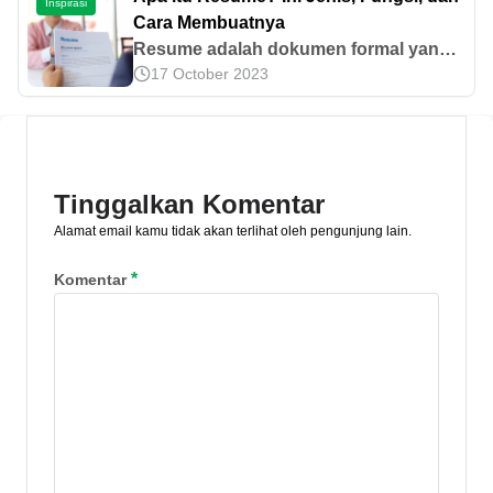
Inspirasi
Waspada!
Cara Membuatnya
Resume adalah dokumen formal yang
17 October 2023
digunakan untuk melamar kerja. Mari
kenali jenis, fungsi, dan cara
membuatnya di sini!
Tinggalkan Komentar
Alamat email kamu tidak akan terlihat oleh pengunjung lain.
*
Komentar