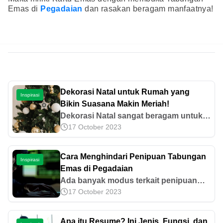
Emas di
Pegadaian
dan rasakan beragam manfaatnya!
Dekorasi Natal untuk Rumah yang
Inspirasi
Bikin Suasana Makin Meriah!
Dekorasi Natal sangat beragam untuk
17 October 2023
menghiasi momen spesial ini. Temukan
rekomendasi dekorasi Natal yang tak
boleh dilewatkan melalui artikel ini!
Cara Menghindari Penipuan Tabungan
Inspirasi
Emas di Pegadaian
Ada banyak modus terkait penipuan
17 October 2023
tabungan emas Pegadaian. Salah
satunya yakni muncul akun bodong
yang mengatasnamakan Pegadaian.
Apa itu Resume? Ini Jenis, Fungsi, dan