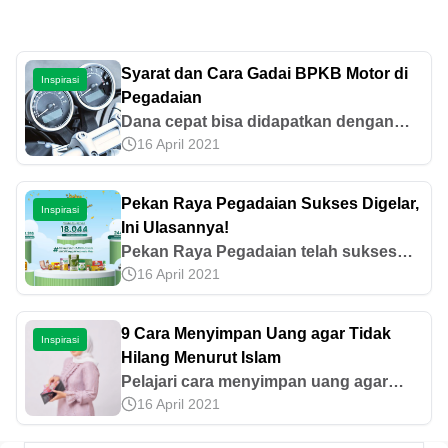
Syarat dan Cara Gadai BPKB Motor di
Inspirasi
Pegadaian
Dana cepat bisa didapatkan dengan
16 April 2021
menggadaikan BPKB motor. Yuk,
ketahui cara gadai BPKB motor di
Pegadaian beserta syarat dan daftar
Pekan Raya Pegadaian Sukses Digelar,
Inspirasi
harganya!
Ini Ulasannya!
Pekan Raya Pegadaian telah sukses
16 April 2021
dilaksanakan di 12 titik yang tersebar di
berbagai wilayah di Indonesia. Mari
simak ulasan singkatnya di sini.
9 Cara Menyimpan Uang agar Tidak
Inspirasi
Hilang Menurut Islam
Pelajari cara menyimpan uang agar
16 April 2021
tidak hilang menurut Islam dengan
prinsip syariah, menghindari riba,