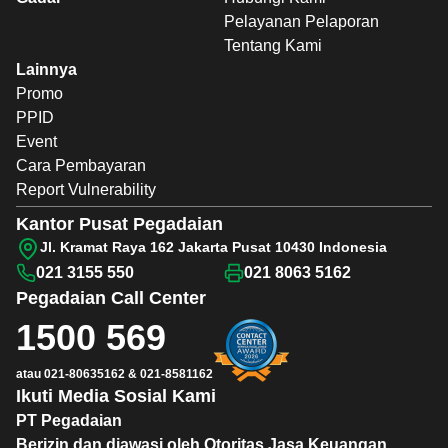
Pelayanan Pelaporan
Tentang Kami
Lainnya
Promo
PPID
Event
Cara Pembayaran
Report Vulnerability
Kantor Pusat Pegadaian
Jl. Kramat Raya 162 Jakarta Pusat 10430 Indonesia
021 3155 550
021 8063 5162
Pegadaian
Call Center
1500 569
atau
021-80635162
&
021-8581162
Ikuti Media Sosial Kami
PT Pegadaian
Berizin dan diawasi oleh Otoritas Jasa Keuangan