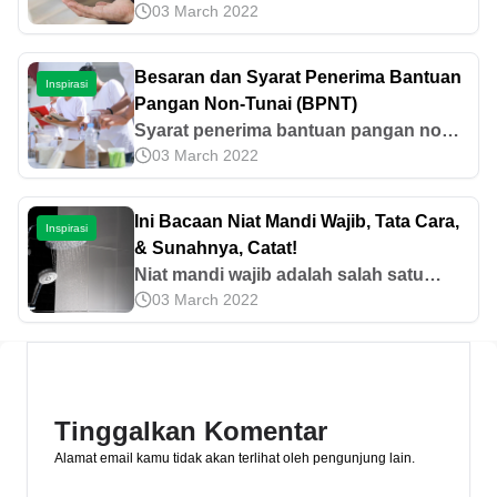
03 March 2022
pilih? Yuk, simak tips membeli mobil
bekas yang efektif di artikel ini!
Besaran dan Syarat Penerima Bantuan
Inspirasi
Pangan Non-Tunai (BPNT)
Syarat penerima bantuan pangan non-
03 March 2022
tunai penting untuk diketahui untuk
memahami BPNT. Simak besaran, cara
cek status, dan panduan daftarnya
Ini Bacaan Niat Mandi Wajib, Tata Cara,
Inspirasi
lengkap di sini!
& Sunahnya, Catat!
Niat mandi wajib adalah salah satu
03 March 2022
syarat mandi wajib yang harus
diketahui dan dibaca dengan benar.
Lantas, bagaimana bacaannya? Yuk,
cari tahu di sini!
Tinggalkan Komentar
Alamat email kamu tidak akan terlihat oleh pengunjung lain.