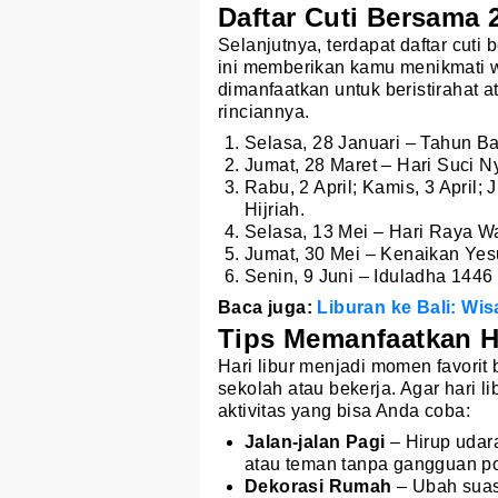
Daftar Cuti Bersama 
Selanjutnya, terdapat daftar cut
ini memberikan kamu menikmati w
dimanfaatkan untuk beristirahat 
rinciannya.
Selasa, 28 Januari – Tahun Ba
Jumat, 28 Maret – Hari Suci N
Rabu, 2 April; Kamis, 3 April; J
Hijriah.
Selasa, 13 Mei – Hari Raya W
Jumat, 30 Mei – Kenaikan Yesu
Senin, 9 Juni – Iduladha 1446 
Baca juga:
Liburan ke Bali: Wi
Tips Memanfaatkan Ha
Hari libur menjadi momen favorit
sekolah atau bekerja. Agar hari l
aktivitas yang bisa Anda coba:
Jalan-jalan Pagi
– Hirup udara
atau teman tanpa gangguan po
Dekorasi Rumah
– Ubah suas