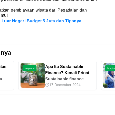
aatkan pembiayaan wisata dari Pegadaian dan
nmu!
e Luar Negeri Budget 5 Juta dan Tipsnya
nnya
itas
Apa Itu Sustainable
Inspirasi
Inspira
Finance? Kenali Prinsip
ja
dan Penerapannya
Sustainable finance
17 December 2024
n
adalah sistem keuangan
yang mendukung
in,
pertumbuhan ekonomi
b.
sekaligus menjaga
s
lingkungan dan sosial.