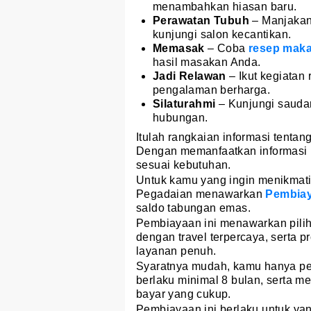
menambahkan hiasan baru.
Perawatan Tubuh
– Manjakan 
kunjungi salon kecantikan.
Memasak
– Coba
resep mak
hasil masakan Anda.
Jadi Relawan
– Ikut kegiatan
pengalaman berharga.
Silaturahmi
– Kunjungi saudar
hubungan.
Itulah rangkaian informasi tentan
Dengan memanfaatkan informasi i
sesuai kebutuhan.
Untuk kamu yang ingin menikmati 
Pegadaian menawarkan
Pembiay
saldo tabungan emas.
Pembiayaan ini menawarkan pilih
dengan travel terpercaya, serta
layanan penuh.
Syaratnya mudah, kamu hanya p
berlaku minimal 8 bulan, serta me
bayar yang cukup.
Pembiayaan ini berlaku untuk yan