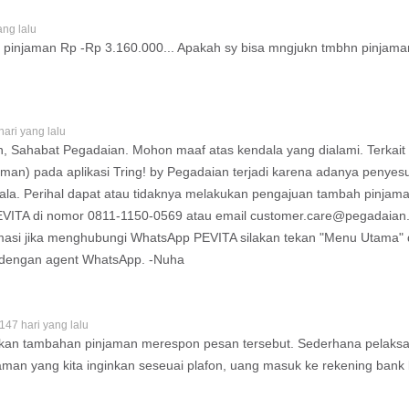
i
Simak prinsip hingga
penerapannya!
ang lalu
ah pinjaman Rp -Rp 3.160.000... Apakah sy bisa mngjukn tmbhn pinjam
hari yang lalu
, Sahabat Pegadaian. Mohon maaf atas kendala yang dialami. Terkait p
aman) pada aplikasi Tring! by Pegadaian terjadi karena adanya penyes
ala. Perihal dapat atau tidaknya melakukan pengajuan tambah pinjam
EVITA di nomor 0811-1150-0569 atau email
customer.care@pegadaian.
rmasi jika menghubungi WhatsApp PEVITA silakan tekan "Menu Utama" d
 dengan agent WhatsApp. -Nuha
147 hari yang lalu
an tambahan pinjaman merespon pesan tersebut. Sederhana pelaksanaa
jaman yang kita inginkan seseuai plafon, uang masuk ke rekening bank k