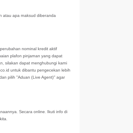
keutamaannya di sini!
an atau apa maksud diberanda
erubahan nominal kredit aktif
uaian plafon pinjaman yang dapat
an, silakan dapat menghubungi kami
co.id
untuk dibantu pengecekan lebih
an pilih "Aduan (Live Agent)" agar
nnya. Secara online. Ikuti info di
ita.