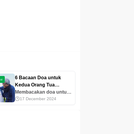
6 Bacaan Doa untuk
si
Kedua Orang Tua
Beserta Keutamaannya
Membacakan doa untuk
17 December 2024
kedua orang tua adalah
salah satu kiat berbakti
kepada mereka.
Temukan doa-doa yang
bisa kamu panjatkan dan