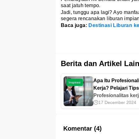
saat jatuh tempo.
Jadi, tunggu apa lagi? Ayo manf
segera rencanakan liburan impia
Baca juga:
Destinasi Liburan k
Berita dan Artikel Lai
Apa Itu Profesional
Inspirasi
Kerja? Pelajari Tips
Meningkatkannya
Profesionalitas ker
17 December 2024
adalah kemampua
menjalankan tugas
dengan etika, disipl
dan tanggung jawa
Komentar (4)
Pelajari ciri dan tip