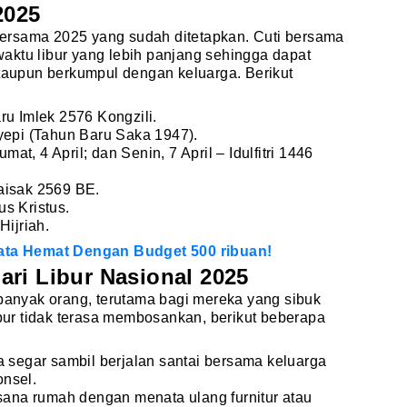
2025
i bersama 2025 yang sudah ditetapkan. Cuti bersama
aktu libur yang lebih panjang sehingga dapat
ataupun berkumpul dengan keluarga. Berikut
ru Imlek 2576 Kongzili.
yepi (Tahun Baru Saka 1947).
umat, 4 April; dan Senin, 7 April – Idulfitri 1446
aisak 2569 BE.
s Kristus.
Hijriah.
sata Hemat Dengan Budget 500 ribuan!
ri Libur Nasional 2025
 banyak orang, terutama bagi mereka yang sibuk
ibur tidak terasa membosankan, berikut beberapa
 segar sambil berjalan santai bersama keluarga
nsel.
ana rumah dengan menata ulang furnitur atau