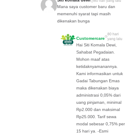
Siti komala dewi
80 hari yang lalu
Mana saya customer baru dan
memenuhi syarat tapi masih
dikenakan bunga
80 hari
Customercare
yang lalu
Hai Siti Komala Dewi,
Sahabat Pegadaian.
Mohon maaf atas
ketidaknyamanannya.
Kami informasikan untuk
Gadai Tabungan Emas
maka dikenakan biaya
administrasi 0,05% dari
uang pinjaman, minimal
Rp2.000 dan maksimal
Rp25.000. Tarif sewa
modal sebesar 0,75% per
15 hari ya. -Esmi