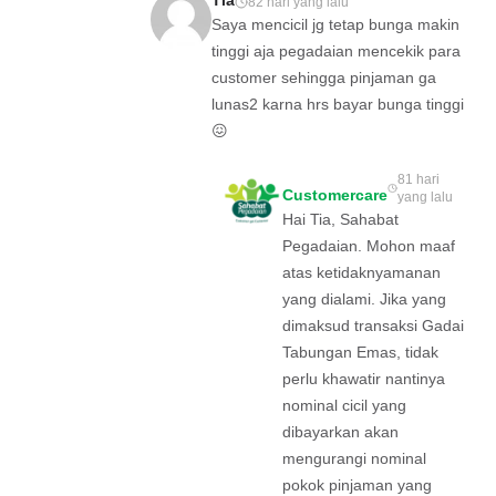
Tia
82 hari yang lalu
Saya mencicil jg tetap bunga makin
tinggi aja pegadaian mencekik para
customer sehingga pinjaman ga
lunas2 karna hrs bayar bunga tinggi
😖
81 hari
Customercare
yang lalu
Hai Tia, Sahabat
Pegadaian. Mohon maaf
atas ketidaknyamanan
yang dialami. Jika yang
dimaksud transaksi Gadai
Tabungan Emas, tidak
perlu khawatir nantinya
nominal cicil yang
dibayarkan akan
mengurangi nominal
pokok pinjaman yang