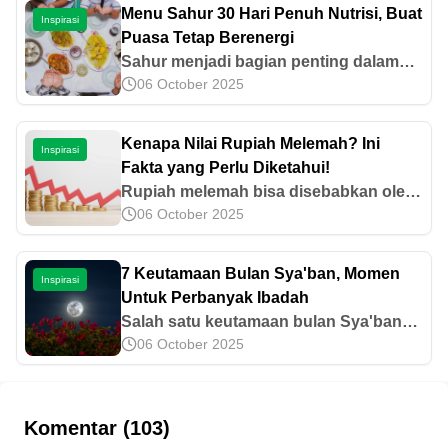
Menu Sahur 30 Hari Penuh Nutrisi, Buat
Inspirasi
Puasa Tetap Berenergi
Sahur menjadi bagian penting dalam
06 October 2025
berpuasa selama bulan Ramadhan.
Oleh karenanya, temukan ide menu
sahur 30 hari yang bernutrisi di sini!
Kenapa Nilai Rupiah Melemah? Ini
Inspirasi
Fakta yang Perlu Diketahui!
Rupiah melemah bisa disebabkan oleh
06 October 2025
berbagai faktor eksternal yang
memengaruhi pergerakan nilai tukar.
Simak informasi selengkapnya di artikel
7 Keutamaan Bulan Sya'ban, Momen
Inspirasi
ini.
Untuk Perbanyak Ibadah
Salah satu keutamaan bulan Sya'ban
06 October 2025
adalah waktu diangkatnya amalan-
amalan kepada Allah SWT selama
setahun. Yuk, ketahui keutamaan-
keutamaan lainnya di sini!
Komentar (103)