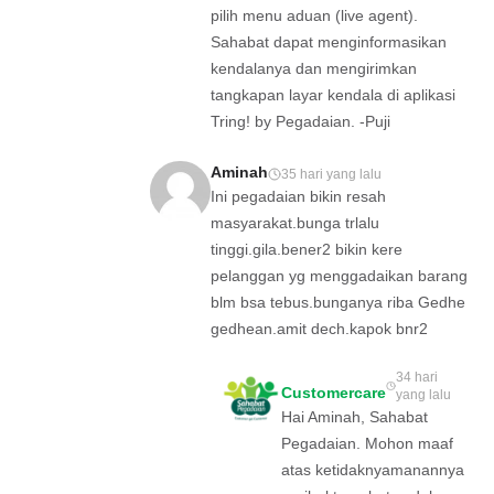
pilih menu aduan (live agent).
Sahabat dapat menginformasikan
kendalanya dan mengirimkan
tangkapan layar kendala di aplikasi
Tring! by Pegadaian. -Puji
Aminah
35 hari yang lalu
Ini pegadaian bikin resah
masyarakat.bunga trlalu
tinggi.gila.bener2 bikin kere
pelanggan yg menggadaikan barang
blm bsa tebus.bunganya riba Gedhe
gedhean.amit dech.kapok bnr2
34 hari
Customercare
yang lalu
Hai Aminah, Sahabat
Pegadaian. Mohon maaf
atas ketidaknyamanannya