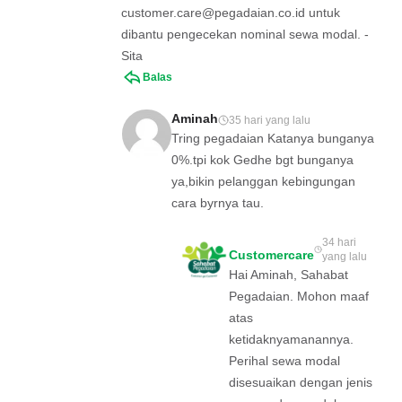
customer.care@pegadaian.co.id
untuk
dibantu pengecekan nominal sewa modal. -
Sita
Balas
Aminah
35 hari yang lalu
Tring pegadaian Katanya bunganya
0%.tpi kok Gedhe bgt bunganya
ya,bikin pelanggan kebingungan
cara byrnya tau.
34 hari
Customercare
yang lalu
Hai Aminah, Sahabat
Pegadaian. Mohon maaf
atas
ketidaknyamanannya.
Perihal sewa modal
disesuaikan dengan jenis