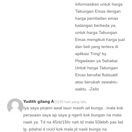
informasikan untuk harga
Tabungan Emas dengan
harga pembelian emas
batangan berbeda ya,
untuk harga Tabungan
Emas mengikuti harga jual
dan beli yang tertera di
aplikasi Tring! by
Pegadaian ya Sahabat.
Untuk harga Tabungan
Emas bersifat fluktuatif
atau berubah sewaktu-
waktu. -Zelin
Yudith gilang A
105 hari yang lalu
Iya saya pinjem awal taun masih ad bunga...mala kok
perasaan saya ap saya g ngerti kok bungan na mala
naek ya. Td na 45rb/15hr nah td mala 50lebih pas liat
lg .pdahal d cicicl kok mala jd naek bunga na.