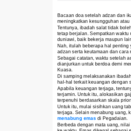
Bacaan doa setelah adzan dan i
meningkatkan kesungguhan atau 
Tentunya, ibadah salat tidak bole
tetap berjalan. Sempatkan waktu 
duniawi, baik bekerja maupun lai
Nah, itulah beberapa hal penting 
adzan serta keutamaan dan car
Sebagai catatan, waktu setelah
dianjurkan untuk berdoa demi m
Kuasa.
Di samping melaksanakan ibadah 
hal-hal terkait keuangan dengan s
Apabila keuangan terjaga, tentu
terjamin. Untuk itu, alokasikan 
terpenuhi berdasarkan skala prior
Untuk itu, mulai sisihkan uang t
terjaga. Selain menabung uang, 
menabung emas
di Pegadaian.
Berbeda dengan mata uang, nilai 
ke waktu. Emas dikenal sebagai 