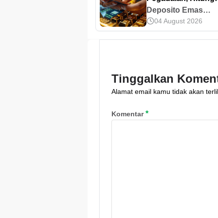
Untungnya!
Deposito Emas
04 August 2026
memberikan keunt
berupa imbal hasil
tambahan dalam b
gramasi. Mari pelaja
simulasi Deposito
Tinggalkan Komen
Pegadaian di sini.
Alamat email kamu tidak akan terli
*
Komentar