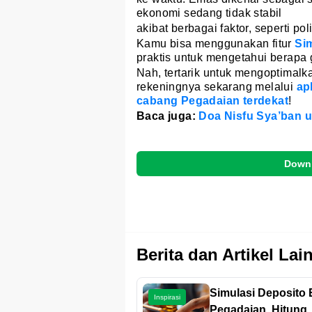
ekonomi sedang tidak stabil
akibat berbagai faktor, seperti poli
Kamu bisa menggunakan fitur
Si
praktis untuk mengetahui berapa
Nah, tertarik untuk mengoptima
rekeningnya sekarang melalui
ap
cabang Pegadaian terdekat
!
Baca juga:
Doa Nisfu Sya’ban
Downl
Berita dan Artikel Lai
Simulasi Deposito
Inspirasi
Pegadaian, Hitung