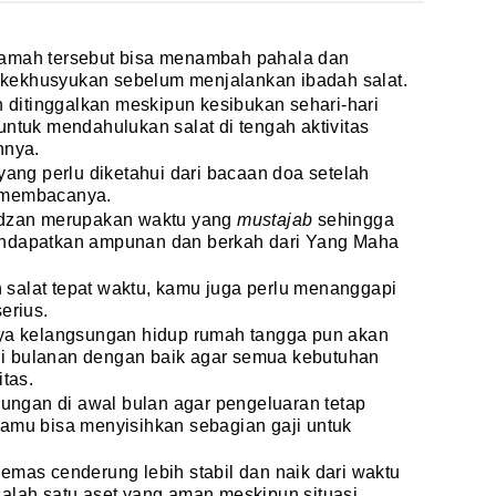
kamah tersebut bisa menambah pahala dan
kekhusyukan sebelum menjalankan ibadah salat.
h ditinggalkan meskipun kesibukan sehari-hari
untuk mendahulukan salat di tengah aktivitas
nnya.
yang perlu diketahui dari bacaan doa setelah
a membacanya.
 adzan merupakan waktu yang
mustajab
sehingga
endapatkan ampunan dan berkah dari Yang Maha
salat tepat waktu, kamu juga perlu menanggapi
erius.
nya kelangsungan hidup rumah tangga pun akan
gaji bulanan dengan baik agar semua kebutuhan
itas.
abungan di awal bulan agar pengeluaran tetap
kamu bisa menyisihkan sebagian gaji untuk
emas cenderung lebih stabil dan naik dari waktu
salah satu aset yang aman meskipun situasi