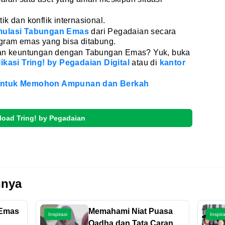
tik dan konflik internasional.
mulasi Tabungan Emas
dari Pegadaian secara
 gram emas yang bisa ditabung.
lkan keuntungan dengan Tabungan Emas? Yuk, buka
likasi Tring! by Pegadaian Digital
atau di
kantor
 untuk Memohon Ampunan dan Berkah
oad Tring! by Pegadaian
nnya
 Emas
Memahami Niat Puasa
Inspirasi
Inspira
Qadha dan Tata Caranya