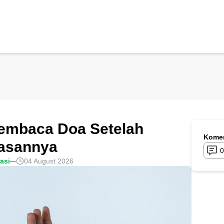
embaca Doa Setelah
Komen
lasannya
0
rasi
04 August 2026