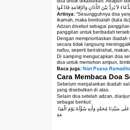
doa untuk dikabulkan. Adapun bun
دُّعَاءَ لاَ يُرَدُّ بَيْنَ الأَذَانِ وَالإِقَامَةِ فَادْعُوا
Artinya
: “Sesungguhnya doa yang
ikamah, maka berdoalah (kala itu)
Adzan disebut sebagai panggilan
panggilan untuk beribadah terseb
Dengan memprioritaskan ibadah 
secara tidak langsung meninggal
nafsu, seperti beristirahat, maka
Di samping mengucapkan doa set
doa untuk memohon ampun, bimbi
Baca juga:
Niat Puasa Ramadha
Cara Membaca Doa S
Sebelum menjalankan ibadah sala
yang disebutkan di atas.
Selain doa setelah adzan, dianj
sebagai berikut:
‎ اَللَّهُمَّ رَبَّ هَذِهِ الدَّعْوَةِ التَّامَّةْ وَالصَّلاةِ القَائِمَةْصَلِّ وَسَلِّمْ عَلٰى سَيِّدِنَا مُحَمَّدٍ وَأٰتِهِ سُؤْلَهُ يَوْمَ الْقِيَا
مَةِ