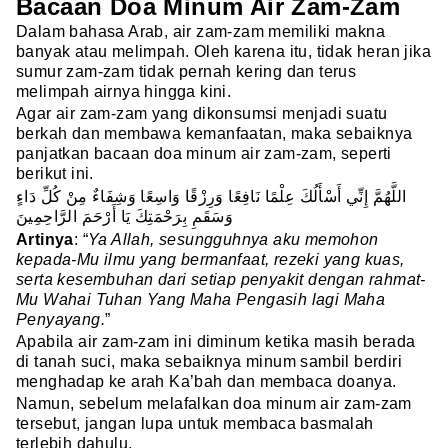
Bacaan Doa Minum Air Zam-Zam
Dalam bahasa Arab, air zam-zam memiliki makna
banyak atau melimpah. Oleh karena itu, tidak heran jika
sumur zam-zam tidak pernah kering dan terus
melimpah airnya hingga kini.
Agar air zam-zam yang dikonsumsi menjadi suatu
berkah dan membawa kemanfaatan, maka sebaiknya
panjatkan bacaan doa minum air zam-zam, seperti
berikut ini.
اللَّهُمَّ إِنِّي أَسْأَلُكَ عِلْمًا نَافِعًا وَرِزْقًا وَاسِعًا وَشِفَاءٌ مِنْ كُلِّ دَاءٍ
وَسَقَمِ بِرَحْمَتِكَ يَا أَرْحَمَ الرَّاحِمِينَ
Artinya
: “
Ya Allah, sesungguhnya aku memohon
kepada-Mu ilmu yang bermanfaat, rezeki yang kuas,
serta kesembuhan dari setiap penyakit dengan rahmat-
Mu Wahai Tuhan Yang Maha Pengasih lagi Maha
Penyayang.
”
Apabila air zam-zam ini diminum ketika masih berada
di tanah suci, maka sebaiknya minum sambil berdiri
menghadap ke arah Ka’bah dan membaca doanya.
Namun, sebelum melafalkan doa minum air zam-zam
tersebut, jangan lupa untuk membaca basmalah
terlebih dahulu.