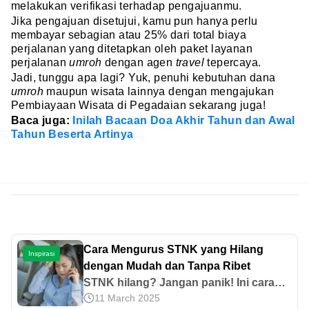
melakukan verifikasi terhadap pengajuanmu.
Jika pengajuan disetujui, kamu pun hanya perlu
membayar sebagian atau 25% dari total biaya
perjalanan yang ditetapkan oleh paket layanan
perjalanan
umroh
dengan agen
travel
tepercaya.
Jadi, tunggu apa lagi? Yuk, penuhi kebutuhan dana
umroh
maupun wisata lainnya dengan mengajukan
Pembiayaan Wisata di Pegadaian sekarang juga!
Baca juga:
Inilah Bacaan Doa Akhir Tahun dan Awal
Tahun Beserta Artinya
Cara Mengurus STNK yang Hilang
Inspirasi
dengan Mudah dan Tanpa Ribet
STNK hilang? Jangan panik! Ini cara
11 March 2025
mengurus STNK yang hilang dengan