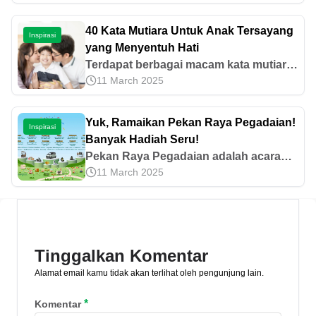
mudah, mulai dari syarat, prosedur,
hingga kisaran biayanya.
40 Kata Mutiara Untuk Anak Tersayang
Inspirasi
yang Menyentuh Hati
Terdapat berbagai macam kata mutiara
11 March 2025
untuk anak tersayang laki-laki maupun
perempuan yang bisa diucapkan.
Seperti apa contohnya? Cek di artikel
Yuk, Ramaikan Pekan Raya Pegadaian!
Inspirasi
ini!
Banyak Hadiah Seru!
Pekan Raya Pegadaian adalah acara
11 March 2025
hiburan berupa pesta rakyat yang
menyajikan berbagai lomba dan
kegiatan menarik untuk menambah
wawasan finansial.
Tinggalkan Komentar
Alamat email kamu tidak akan terlihat oleh pengunjung lain.
*
Komentar