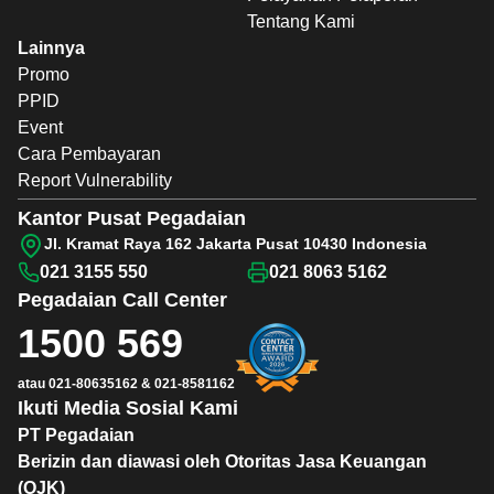
Tentang Kami
Lainnya
Promo
PPID
Event
Cara Pembayaran
Report Vulnerability
Kantor Pusat Pegadaian
Jl. Kramat Raya 162 Jakarta Pusat 10430 Indonesia
021 3155 550
021 8063 5162
Pegadaian
Call Center
1500 569
atau
021-80635162
&
021-8581162
Ikuti Media Sosial Kami
PT Pegadaian
Berizin dan diawasi oleh Otoritas Jasa Keuangan
(OJK)