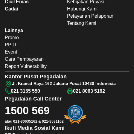
Cicil Emas
Kebijakan Privasi
Gadai
Hubungi Kami
Pelayanan Pelaporan
Tentang Kami
Lainnya
Promo
PPID
Event
Cara Pembayaran
Report Vulnerability
Kantor Pusat Pegadaian
Jl. Kramat Raya 162 Jakarta Pusat 10430 Indonesia
021 3155 550
021 8063 5162
Pegadaian
Call Center
1500 569
atau
021-80635162
&
021-8581162
Ikuti Media Sosial Kami