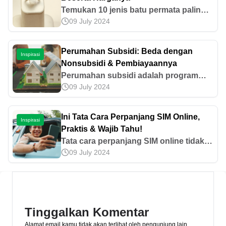
Temukan 10 jenis batu permata paling
09 July 2024
populer di dunia. Jelajahi keunikan
berharga dari berlian, zamrud, safir, dan
Zamrud, lengkap di sini.
Perumahan Subsidi: Beda dengan
Inspirasi
Nonsubsidi & Pembiayaannya
Perumahan subsidi adalah program
09 July 2024
pemerintah untuk membantu
masyarakat mendapatkan hunian
dengan harga terjangkau. Simak
Ini Tata Cara Perpanjang SIM Online,
Inspirasi
selengkapnya di sini!
Praktis & Wajib Tahu!
Tata cara perpanjang SIM online tidak
09 July 2024
terlalu rumit untuk dilakukan sehingga
praktis dan mudah diikuti. Yuk, baca
informasinya secara lengkap di artikel
ini!
Tinggalkan Komentar
Alamat email kamu tidak akan terlihat oleh pengunjung lain.