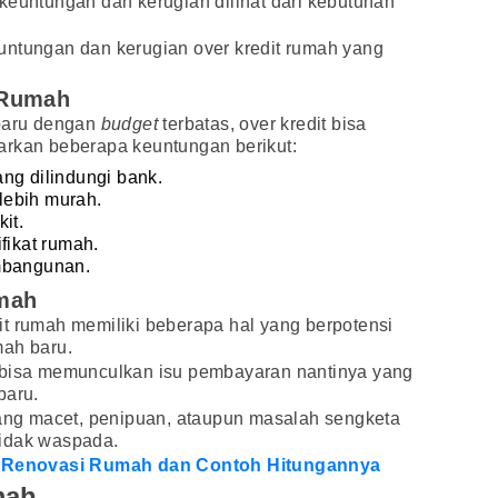
keuntungan dan kerugian dilihat dari kebutuhan
untungan dan kerugian over kredit rumah yang
 Rumah
 baru dengan
budget
terbatas, over kredit bisa
arkan beberapa keuntungan berikut:
ng dilindungi bank.
lebih murah.
it.
fikat rumah.
mbangunan.
umah
t rumah memiliki beberapa hal yang berpotensi
mah baru.
 bisa memunculkan isu pembayaran nantinya yang
baru.
yang macet, penipuan, ataupun masalah sengketa
 tidak waspada.
ya Renovasi Rumah dan Contoh Hitungannya
mah