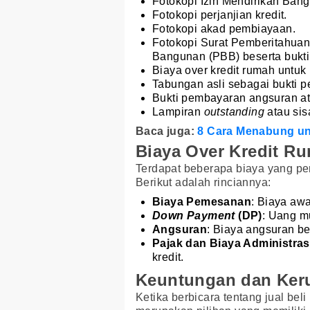
Fotokopi Izin Mendirikan Bang
Fotokopi perjanjian kredit.
Fotokopi akad pembiayaan.
Fotokopi Surat Pemberitahuan
Bangunan (PBB) beserta bukti
Biaya over kredit rumah untuk
Tabungan asli sebagai bukti 
Bukti pembayaran angsuran atau
Lampiran
outstanding
atau sis
Baca juga:
8 Cara Menabung un
Biaya Over Kredit R
Terdapat beberapa biaya yang per
Berikut adalah rinciannya:
Biaya Pemesanan
: Biaya aw
Down Payment
(DP)
: Uang m
Angsuran
: Biaya angsuran be
Pajak dan Biaya Administras
kredit.
Keuntungan dan Keru
Ketika berbicara tentang jual beli