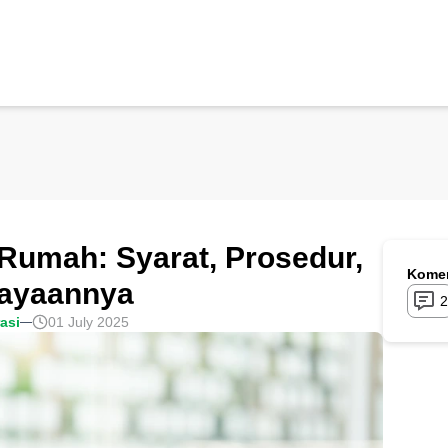
 Rumah: Syarat, Prosedur,
Komen
iayaannya
2
rasi
01 July 2025