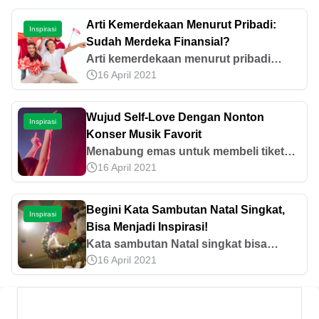
Arti Kemerdekaan Menurut Pribadi:
Inspirasi
Sudah Merdeka Finansial?
Arti kemerdekaan menurut pribadi
16 April 2021
bukan hanya soal kebebasan, tetapi
juga kesiapan mengelola keuangan.
Ketahui makna dan tipsnya berikut ini.
Wujud Self-Love Dengan Nonton
Inspirasi
Konser Musik Favorit
Menabung emas untuk membeli tiket
16 April 2021
konser impian? Mudah, praktis dan
tetap melindungi aset kamu dari inflasi.
Cek keunggulan Tabungan Emas
Begini Kata Sambutan Natal Singkat,
Inspirasi
Pegadaian di sini yuk!
Bisa Menjadi Inspirasi!
Kata sambutan Natal singkat bisa
16 April 2021
disampaikan untuk memulai suatu
acara. Mari temukan apa saja contoh
kata sambutan di Hari Natal tersebut
dalam artikel ini!