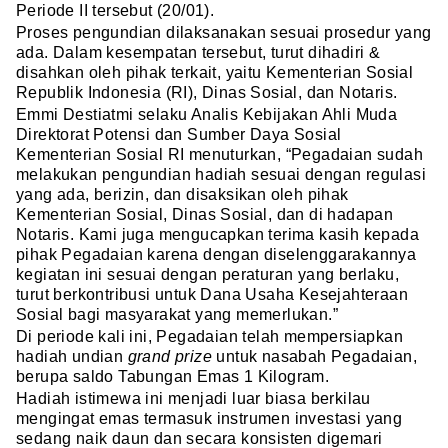
Periode II tersebut (20/01).
Proses pengundian dilaksanakan sesuai prosedur yang
ada. Dalam kesempatan tersebut, turut dihadiri &
disahkan oleh pihak terkait, yaitu Kementerian Sosial
Republik Indonesia (RI), Dinas Sosial, dan Notaris.
Emmi Destiatmi selaku Analis Kebijakan Ahli Muda
Direktorat Potensi dan Sumber Daya Sosial
Kementerian Sosial RI menuturkan, “Pegadaian sudah
melakukan pengundian hadiah sesuai dengan regulasi
yang ada, berizin, dan disaksikan oleh pihak
Kementerian Sosial, Dinas Sosial, dan di hadapan
Notaris. Kami juga mengucapkan terima kasih kepada
pihak Pegadaian karena dengan diselenggarakannya
kegiatan ini sesuai dengan peraturan yang berlaku,
turut berkontribusi untuk Dana Usaha Kesejahteraan
Sosial bagi masyarakat yang memerlukan.”
Di periode kali ini, Pegadaian telah mempersiapkan
hadiah undian
grand prize
untuk nasabah Pegadaian,
berupa saldo Tabungan Emas 1 Kilogram.
Hadiah istimewa ini menjadi luar biasa berkilau
mengingat emas termasuk instrumen investasi yang
sedang naik daun dan secara konsisten digemari