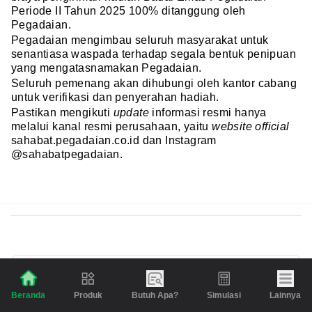
Periode II Tahun 2025 100% ditanggung oleh
Pegadaian.
Pegadaian mengimbau seluruh masyarakat untuk
senantiasa waspada terhadap segala bentuk penipuan
yang mengatasnamakan Pegadaian.
Seluruh pemenang akan dihubungi oleh kantor cabang
untuk verifikasi dan penyerahan hadiah.
Pastikan mengikuti
update
informasi resmi hanya
melalui kanal resmi perusahaan, yaitu
website official
sahabat.pegadaian.co.id dan Instagram
@sahabatpegadaian.
Daftar Menu Buka Puasa untuk 1 Bulan,
Inspirasi
Lezat dan Bervariasi!
Produk
Butuh Apa?
Simulasi
Lainnya
Beranda
Sudah tahu makanan apa saja yang