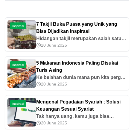
7 Takjil Buka Puasa yang Unik yang
Inspirasi
Bisa Dijadikan Inspirasi
Hidangan takjil merupakan salah satu
20 June 2025
menu khas di bulan Ramadan. Ingin
tahu apa saja takjil buka puasa yang
unik? Yuk, cek selengkapnya di artikel
5 Makanan Indonesia Paling Disukai
Inspirasi
ini!
Turis Asing
Ke belahan dunia mana pun kita pergi,
20 June 2025
lidah kita tetap tidak bisa dibohongi.
Lidah Indonesia memang sudah
terbiasa dengan makanan yang
Mengenal Pegadaian Syariah : Solusi
Inspirasi
memiliki cita rasa tinggi dan kaya akan
Keuangan Sesuai Syariat
rempah. Tidak heran jika turis asing
Tak hanya uang, kamu juga bisa
yang datang ke Indonesia langsung
20 June 2025
menabung emas di Pegadaian.
jatuh hati terhadap makanan lokal.
Sebenarnya, apa saja keuntungan