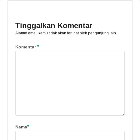
Peluang usaha kuliner pun dapat Anda
menabung emas? Simak ulasannya di
manfaatkan, mengingat 5 makanan
sini.
Indonesia [&hellip;]
Tinggalkan Komentar
Alamat email kamu tidak akan terlihat oleh pengunjung lain.
*
Komentar
*
Nama