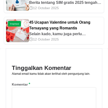
Berita tentang SIM gratis 2025 tengah
12 October 2025
ramai diperbincangkan. Benarkah
pembuatan SIM tahun ini akan bebas
biaya? Cek segera faktanya hanya di
45 Ucapan Valentine untuk Orang
Inspirasi
sini!
Tersayang yang Romantis
Selain kado, kamu juga perlu
12 October 2025
menyiapkan ucapan Valentine yang
romantis agar pasangan semakin
terkesan. Simak rekomendasinya di
artikel ini!
Tinggalkan Komentar
Alamat email kamu tidak akan terlihat oleh pengunjung lain.
*
Komentar