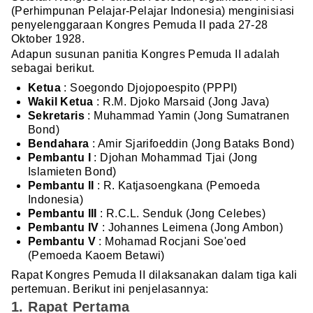
(Perhimpunan Pelajar-Pelajar Indonesia) menginisiasi
penyelenggaraan Kongres Pemuda II pada 27-28
Oktober 1928.
Adapun susunan panitia Kongres Pemuda II adalah
sebagai berikut.
Ketua
: Soegondo Djojopoespito (PPPI)
Wakil Ketua
: R.M. Djoko Marsaid (Jong Java)
Sekretaris
: Muhammad Yamin (Jong Sumatranen
Bond)
Bendahara
: Amir Sjarifoeddin (Jong Bataks Bond)
Pembantu I
: Djohan Mohammad Tjai (Jong
Islamieten Bond)
Pembantu II
: R. Katjasoengkana (Pemoeda
Indonesia)
Pembantu III
: R.C.L. Senduk (Jong Celebes)
Pembantu IV
: Johannes Leimena (Jong Ambon)
Pembantu V
: Mohamad Rocjani Soe'oed
(Pemoeda Kaoem Betawi)
Rapat Kongres Pemuda II dilaksanakan dalam tiga kali
pertemuan. Berikut ini penjelasannya:
1. Rapat Pertama