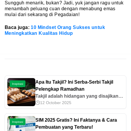
Sungguh menarik, bukan? Jadi, yuk jangan ragu untuk
menambah peluang cuan dengan menabung emas
mulai dari sekarang di Pegadaian!
Baca juga:
10 Mindset Orang Sukses untuk
Meningkatkan Kualitas Hidup
Apa Itu Takjil? Ini Serba-Serbi Takjil
Inspirasi
Pelengkap Ramadhan
Takjil adalah hidangan yang disajikan
12 October 2025
saat berbuka puasa, biasanya berupa
makanan ringan. Intip sekilas asal-usul
dan macam-macam takjil di sini.
SIM 2025 Gratis? Ini Faktanya & Cara
Inspirasi
Pembuatan yang Terbaru!