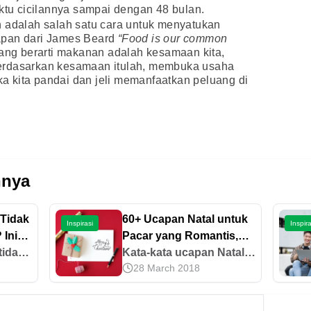
aktu cicilannya sampai dengan 48 bulan.
n adalah salah satu cara untuk menyatukan
apan dari James Beard
“Food is our common
ang berarti makanan adalah kesamaan kita,
erdasarkan kesamaan itulah, membuka usaha
ika kita pandai dan jeli memanfaatkan peluang di
nnya
 Tidak
60+ Ucapan Natal untuk
Inspirasi
Inspira
 Ini
Pacar yang Romantis,
tidak
Tulus, dan Penuh Makna
Kata-kata ucapan Natal
28 March 2018
untuk pacar sangat
dengan
bervariasi, mulai dari
yang romantis, simpel,