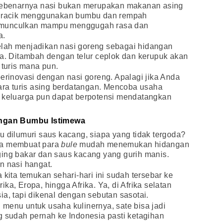
 Sebenarnya nasi bukan merupakan makanan asing
 diracik menggunakan bumbu dan rempah
g dimunculkan mampu menggugah rasa dan
a.
lah menjadikan nasi goreng sebagai hidangan
ia. Ditambah dengan telur ceplok dan kerupuk akan
turis mana pun.
berinovasi dengan nasi goreng. Apalagi jika Anda
para turis asing berdatangan. Mencoba usaha
p keluarga pun dapat berpotensi mendatangkan
engan Bumbu Istimewa
u dilumuri saus kacang, siapa yang tidak tergoda?
na membuat para
bule
mudah menemukan hidangan
ging bakar dan saus kacang yang gurih manis.
n nasi hangat.
 kita temukan sehari-hari ini sudah tersebar ke
ka, Eropa, hingga Afrika. Ya, di Afrika selatan
ia, tapi dikenal dengan sebutan sasotai.
menu untuk usaha kulinernya, sate bisa jadi
g sudah pernah ke Indonesia pasti ketagihan