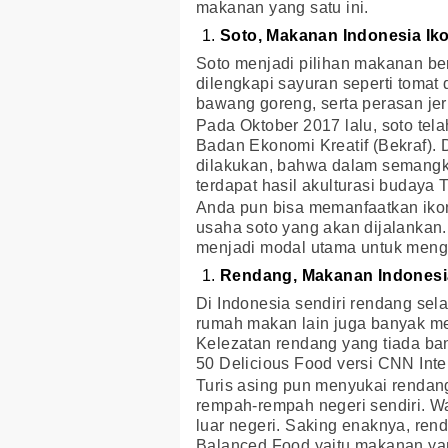
makanan yang satu ini.
Soto, Makanan Indonesia Ik
Soto menjadi pilihan makanan ber
dilengkapi sayuran seperti tomat
bawang goreng, serta perasan jer
Pada Oktober 2017 lalu, soto tela
Badan Ekonomi Kreatif (Bekraf). D
dilakukan, bahwa dalam semangk
terdapat hasil akulturasi budaya 
Anda pun bisa memanfaatkan ikon 
usaha soto yang akan dijalankan.
menjadi modal utama untuk meng
Rendang, Makanan Indonesia
Di Indonesia sendiri rendang sela
rumah makan lain juga banyak m
Kelezatan rendang yang tiada ban
50 Delicious Food versi CNN Inte
Turis asing pun menyukai rendan
rempah-rempah negeri sendiri. Wa
luar negeri. Saking enaknya, re
Balanced Food yaitu makanan ya