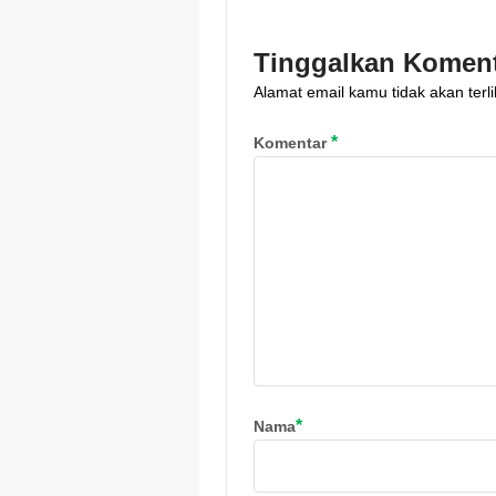
menghindari konfli
kepentingan. Cek
Tinggalkan Komen
regulasi dan alasa
Alamat email kamu tidak akan terli
lengkapnya!
*
Komentar
*
Nama