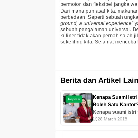
bermotor, dan fleksibel jangka w
Dari mana pun asal kita, makana
perbedaan. Seperti sebuah ungk
ground, a universal experience”
y
sebuah pengalaman universal. B
kuliner tidak akan pernah salah j
sekeliling kita. Selamat mencoba!
Berita dan Artikel Lai
Kenapa Suami Istri
Inspirasi
Boleh Satu Kantor?
Alasannya
Kenapa suami istri 
28 March 2018
boleh satu kantor?
Karena berkaitan 
profesionalitas dan