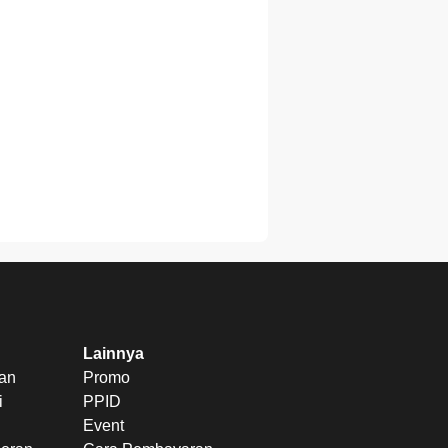
Lainnya
uan
Promo
i
PPID
Event