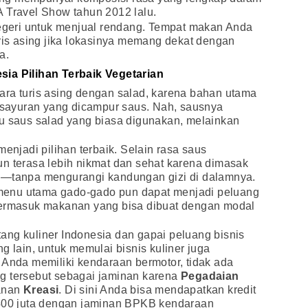
 Travel Show tahun 2012 lalu.
negeri untuk menjual rendang. Tempat makan Anda
uris asing jika lokasinya memang dekat dengan
a.
ia Pilihan Terbaik Vegetarian
ara turis asing dengan salad, karena bahan utama
r-sayuran yang dicampur saus. Nah, sausnya
au saus salad yang biasa digunakan, melainkan
menjadi pilihan terbaik. Selain rasa saus
n terasa lebih nikmat dan sehat karena dimasak
s—tanpa mengurangi kandungan gizi di dalamnya.
enu utama gado-gado pun dapat menjadi peluang
termasuk makanan yang bisa dibuat dengan modal
ang kuliner Indonesia dan gapai peluang bisnis
g lain, untuk memulai bisnis kuliner juga
 Anda memiliki kendaraan bermotor, tidak ada
g tersebut sebagai jaminan karena
Pegadaian
lanan
Kreasi
. Di sini Anda bisa mendapatkan kredit
 400 juta dengan jaminan BPKB kendaraan