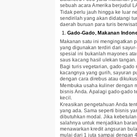
sebuah acara Amerika berjudul LA
Tidak perlu jauh hingga ke luar 
sendirilah yang akan didatangi t
daerah buruan para turis berwisat
Gado-Gado, Makanan Indones
Makanan satu ini mengingatkan p
yang digunakan terdiri dari sayu
spesial ini bukanlah mayones at
saus kacang hasil ulekan tangan.
Bagi turis vegetarian, gado-gado 
kacangnya yang gurih, sayuran pu
dengan cara direbus atau dikuku
Membuka usaha kuliner dengan m
bisnis Anda. Apalagi gado-gado 
kecil.
Kreasikan pengetahuan Anda tent
yang ada. Sama seperti bisnis yan
dibutuhkan modal. Jika kebetulan
salahnya untuk menjadikan baran
menawarkan kredit angsuran bu
mulai dari 1 juta sampai dengan