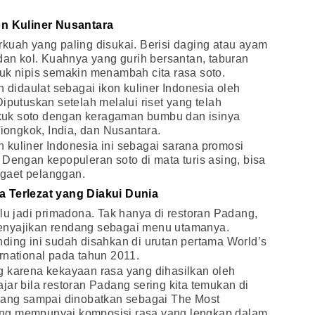
on Kuliner Nusantara
kuah yang paling disukai. Berisi daging atau ayam
 dan kol. Kuahnya yang gurih bersantan, taburan
uk nipis semakin menambah cita rasa soto.
h didaulat sebagai ikon kuliner Indonesia oleh
iputuskan setelah melalui riset yang telah
uk soto dengan keragaman bumbu dan isinya
Tiongkok, India, dan Nusantara.
kuliner Indonesia ini sebagai sarana promosi
 Dengan kepopuleran soto di mata turis asing, bisa
gaet pelanggan.
 Terlezat yang Diakui Dunia
lu jadi primadona. Tak hanya di restoran Padang,
enyajikan rendang sebagai menu utamanya.
ding ini sudah disahkan di urutan pertama World’s
rnational pada tahun 2011.
g karena kekayaan rasa yang dihasilkan oleh
jar bila restoran Padang sering kita temukan di
ndang sampai dinobatkan sebagai The Most
ng mempunyai komposisi rasa yang lengkap dalam