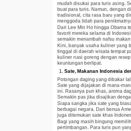
mudah disukai para turis asing.
buat para turis. Namun, dengan
tradisional, cita rasa baru yan
menggoda lidah para penikmatny
Dari Lee Min Ho hingga Obama te
favorit mereka selama di Indones
semakin menambah nafsu makan 
Kini, banyak usaha kuliner yang 
tinggal di daerah wisata tempat 
kuliner nasi goreng dengan rese
keuntungan berlipat.
Sate, Makanan Indonesia d
Potongan daging yang dibakar lal
Sate yang dijajakan di mana-ma
ini. Rasanya pun khas, aroma da
Semakin pas jika disajikan denga
Siapa sangka jika sate yang biasa
berbagai negara. Dari benua Ameri
juga ditemukan sate khas Indones
Bagi yang masih bingung memilih 
pertimbangan. Para turis pun yan