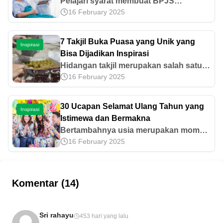
Pelajari syarat membuat BPJS
16 February 2025
Kesehatan, mulai dari dokumen yang
diperlukan, langkah pendaftaran, jenis
kepesertaan, hingga manfaat dan iuran
7 Takjil Buka Puasa yang Unik yang
Inspirasi
bulanannya.
Bisa Dijadikan Inspirasi
Hidangan takjil merupakan salah satu
16 February 2025
menu khas di bulan Ramadan. Ingin
tahu apa saja takjil buka puasa yang
unik? Yuk, cek selengkapnya di artikel
30 Ucapan Selamat Ulang Tahun yang
Inspirasi
ini!
Istimewa dan Bermakna
Bertambahnya usia merupakan momen
16 February 2025
yang patut dirayakan. Untuk itu, buatlah
ucapan selamat ulang tahun yang
istimewa. Mari simak contohnya di sini.
Komentar (14)
Sri rahayu
453 hari yang lalu