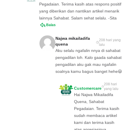
Pegadaian. Terima kasih atas respons positif
yang diberikan dan nantikan artikel menarik
lainnya Sahabat. Salam sehat selalu. -Sita
Balas
Najwa mikailadifa
208 hari yang
quena
lalu
Aku selalu ngafalin nnya di sahabat
pengadilan loh. Kalo gaada sahabat
pengadilan aku gak mau ngafalin
soalnya kamu bagus banget hehe😃
208 hari
Customercare
yang lalu
Hai Najwa Mikailadifa
Quena, Sahabat
Pegadaian. Terima kasih
sudah membaca artikel
kami dan terima kasih
atas apresiasinya.