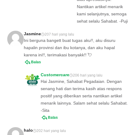
Nantikan artikel menarik
kami selanjutnya, semoga
sehat selalu Sahabat. -Puji
Jasmine
207 hari yang lalu
Ini berguna bangett buat tugas aku!!, aku disuru
hapalin provinsi dan ibu kotanya, dan aku hapal
karena ini!!, terimakasi banyakk!! 💘
Balas
Customercare
206 hari yang lalu
Hai Jasmine, Sahabat Pegadaian. Dengan
senang hati dan terima kasih atas respons
positif yang diberikan serta nantikan artikel
menarik lainnya. Salam sehat selalu Sahabat.
-Sita
Balas
halo
202 hari yang lalu