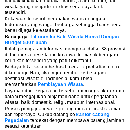
banyak kekayaan budaya, tradisi, alam, kuliner, dan
wisata yang menjadi ciri khas serta daya tarik
tersendiri.
Kekayaan tersebut merupakan warisan negara
Indonesia yang sangat berharga sehingga harus benar-
benar dijaga kelestariannya.
Baca juga:
Liburan ke Bali: Wisata Hemat Dengan
Budget 500 ribuan!
Itulah pemaparan informasi mengenai daftar 38 provinsi
di Indonesia beserta ibu kotanya, termasuk beragam
keunikan tersendiri yang patut diketahui.
Budaya lokal selalu berhasil menarik perhatian untuk
dikunjungi. Nah, jika ingin berlibur ke beragam
destinasi wisata di Indonesia, kamu bisa
memanfaatkan
Pembiayaan Wisata
.
Layanan dari Pegadaian tersebut memungkinkan kamu
dalam mengajukan pinjaman dana untuk perjalanan
wisata, baik domestik, religi, maupun internasional.
Proses pengajuannya tergolong mudah, praktis, aman,
dan tepercaya. Cukup datang ke
kantor cabang
Pegadaian
terdekat dengan membawa barang jaminan
sesuai ketentuan.