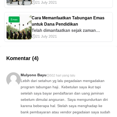
21 July 2021
yang asing bagi mayoritas anak muda.
Sejak usia belia sampai beranjak
dewasa, orang tua pasti sering
Cara Memanfaatkan Tabungan Emas
Emas
menganjurkan anak untuk menyisihkan
untuk Dana Pendidikan
sebagian uang jajannya ke dalam
Telah dimanfaatkan sejak zaman
tabungan. Tapi selain menabung uang,
21 July 2021
dahulu, sistem investasi; tabungan;
menabung emas ternyata juga sangat
maupun asuransi emas mennjadi cara
menarik untuk dicoba. Sebagai tren
yang banyak digunakan orang untuk
kekinian, menabung emas bisa jadi
“menabung” atau yang lebih ekstrem
Komentar (4)
cara tepat untuk berlatih investasi
lagi: mempersiapkan masa depan.
jangka [&hellip;]
Apalagi caranya tergolong praktis dan
mudah. Cukup membeli, simpan, lalu
Mulyono Bayu
502 hari yang lalu
jual di kemudian hari. Entah “dicairkan”
Lebih dari setahun yg lalu pegadaian mengadakan
saat terpepet atau justru butuh uang,
program tabungan haji.. Kebetulan saya ikut tapi
tabungan emas Anda sudah
setelah saya bayar pendaftaran dan uang jaminan
memberikan keuntungan. [&hellip;]
sebelum dimulai angsuran.. Saya mengundurkan diri
karena beberapa hal. Stelah saya menghadap ke
bank pembayaran atau vendor pegadaian saya sudah