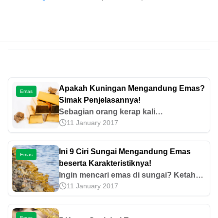
Apakah Kuningan Mengandung Emas?
Emas
Simak Penjelasannya!
Sebagian orang kerap kali
11 January 2017
mempertanyakan apakah kuningan
mengandung emas karena visualnya
mirip. Temukan jawabannya di artikel
Ini 9 Ciri Sungai Mengandung Emas
Emas
ini!
beserta Karakteristiknya!
Ingin mencari emas di sungai? Ketahui
11 January 2017
ciri sungai mengandung emas,
karakteristik, dan faktor yang
memengaruhi keberadaannya di sungai
Emas