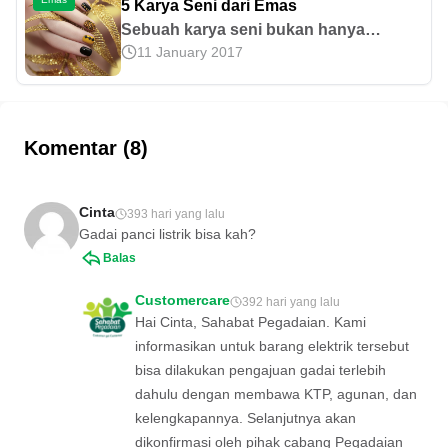
5 Karya Seni dari Emas
secara mudah!
Sebuah karya seni bukan hanya
11 January 2017
sebatas goresan tinta pada kanvas
yang membentuk lukisan abstrak
bernilai ratusan juta, pahatan tiga
dimensi dengan ukiran detail dan rumit,
Komentar (8)
kolase sempurna membentuk sebuah
rupa, atau hasil tangan dari para sang
maestro. Lebih dari itu, sebuah seni,
Cinta
393 hari yang lalu
apa pun bentuknya, merupakan luapan
Gadai panci listrik bisa kah?
perasaan yang dipadu dengan
Balas
imajinasi tanpa batas pelakunya.
[&hellip;]
Customercare
392 hari yang lalu
Hai Cinta, Sahabat Pegadaian. Kami
informasikan untuk barang elektrik tersebut
bisa dilakukan pengajuan gadai terlebih
dahulu dengan membawa KTP, agunan, dan
kelengkapannya. Selanjutnya akan
dikonfirmasi oleh pihak cabang Pegadaian