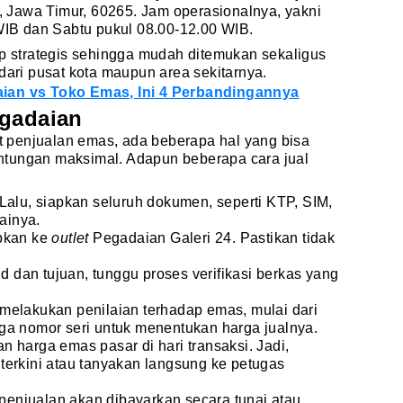
, Jawa Timur, 60265. Jam operasionalnya, yakni
WIB dan Sabtu pukul 08.00-12.00 WIB.
up strategis sehingga mudah ditemukan sekaligus
dari pusat kota maupun area sekitarnya.
ian vs Toko Emas, Ini 4 Perbandingannya
egadaian
 penjualan emas, ada beberapa hal yang bisa
ntungan maksimal. Adapun beberapa cara jual
Lalu, siapkan seluruh dokumen, seperti KTP, SIM,
gainya.
apkan ke
outlet
Pegadaian Galeri 24. Pastikan tidak
dan tujuan, tunggu proses verifikasi berkas yang
melakukan penilaian terhadap emas, mulai dari
ingga nomor seri untuk menentukan harga jualnya.
 harga emas pasar di hari transaksi. Jadi,
terkini atau tanyakan langsung ke petugas
l penjualan akan dibayarkan secara tunai atau