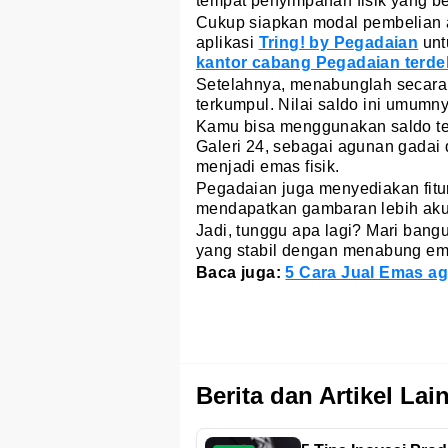
tempat penyimpanan fisik yang ber
Cukup siapkan modal pembelian 
aplikasi
Tring! by Pegadaian
unt
kantor cabang Pegadaian terde
Setelahnya, menabunglah secara k
terkumpul. Nilai saldo ini umumn
Kamu bisa menggunakan saldo ter
Galeri 24, sebagai agunan gadai
menjadi emas fisik.
Pegadaian juga menyediakan fit
mendapatkan gambaran lebih akur
Jadi, tunggu apa lagi? Mari bang
yang stabil dengan menabung em
Baca juga:
5 Cara Jual Emas ag
Berita dan Artikel Lai