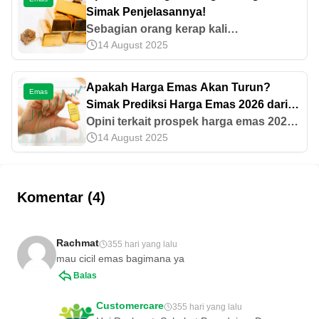
Simak Penjelasannya!
Sebagian orang kerap kali
14 August 2025
mempertanyakan apakah kuningan
mengandung emas karena visualnya
mirip. Temukan jawabannya di artikel
Apakah Harga Emas Akan Turun?
Emas
ini!
Simak Prediksi Harga Emas 2026 dari
Para Ahli
Opini terkait prospek harga emas 2026
14 August 2025
yang diungkapkan para ahli beragam.
Lantas, seperti apa kata mereka? Mari
simak informasi lengkapnya di artikel
ini!
Komentar (4)
Rachmat
355 hari yang lalu
mau cicil emas bagimana ya
Balas
Customercare
355 hari yang lalu