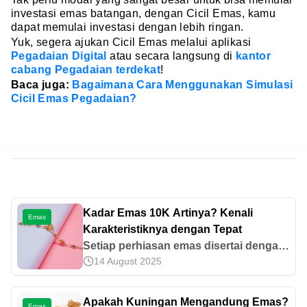
investasi emas batangan, dengan Cicil Emas, kamu
dapat memulai investasi dengan lebih ringan.
Yuk, segera ajukan Cicil Emas melalui aplikasi
Pegadaian Digital
atau secara langsung di
kantor
cabang Pegadaian terdekat
!
Baca juga:
Bagaimana Cara Menggunakan Simulasi
Cicil Emas Pegadaian?
Kadar Emas 10K Artinya? Kenali
Emas
Karakteristiknya dengan Tepat
Setiap perhiasan emas disertai dengan
14 August 2025
keterangan karat atau kandungan emas
di dalamnya. Mari kenali karakteristik
emas 10K dengan tepat di sini.
Apakah Kuningan Mengandung Emas?
Emas