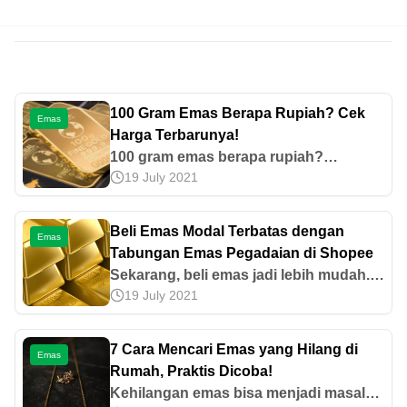
100 Gram Emas Berapa Rupiah? Cek
Emas
Harga Terbarunya!
100 gram emas berapa rupiah?
19 July 2021
Kisarannya ada di angka
Rp252.531.000 hingga Rp266.981.000.
Yuk, cari tahu harga dan faktor yang
Beli Emas Modal Terbatas dengan
Emas
memengaruhinya di sini!
Tabungan Emas Pegadaian di Shopee
Sekarang, beli emas jadi lebih mudah.
19 July 2021
Dulunya perlu modal ratusan ribu
rupiah, kini bisa mulai dari lima ratus
rupiah dengan Tabungan Emas
7 Cara Mencari Emas yang Hilang di
Emas
Pegadaian di Shopee
Rumah, Praktis Dicoba!
Kehilangan emas bisa menjadi masalah