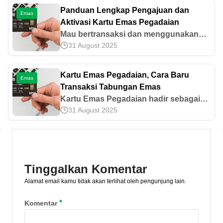
penjelasan lengkap di artikel ini!
Panduan Lengkap Pengajuan dan
Emas
Aktivasi Kartu Emas Pegadaian
Mau bertransaksi dan menggunakan
31 August 2025
Kartu Emas? Simak panduan lengkap
pengajuan dan aktivasi Kartu Emas
berikut ini
Kartu Emas Pegadaian, Cara Baru
Emas
Transaksi Tabungan Emas
Kartu Emas Pegadaian hadir sebagai
31 August 2025
cara baru bertransaksi dengan saldo
Tabungan Emas, simak caranya berikut
ini!
Tinggalkan Komentar
Alamat email kamu tidak akan terlihat oleh pengunjung lain.
*
Komentar