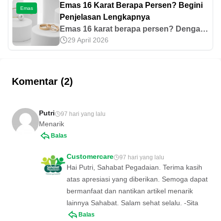
Emas 16 Karat Berapa Persen? Begini
sini.
Emas
Penjelasan Lengkapnya
Emas 16 karat berapa persen? Dengan
29 April 2026
menggunakan rumus tertentu, kamu
bisa mengetahui jawabannya. Yuk,
simak informasi selengkapnya di sini!
Komentar (2)
Putri
97 hari yang lalu
Menarik
Balas
Customercare
97 hari yang lalu
Hai Putri, Sahabat Pegadaian. Terima kasih
atas apresiasi yang diberikan. Semoga dapat
bermanfaat dan nantikan artikel menarik
lainnya Sahabat. Salam sehat selalu. -Sita
Balas