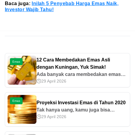
Baca juga:
Inilah 5 Penyebab Harga Emas Naik,
Investor Wajib Tahu!
12 Cara Membedakan Emas Asli
Emas
dengan Kuningan, Yuk Simak!
Ada banyak cara membedakan emas
29 April 2026
asli dengan kuningan, seperti
memperhatikan kilauan hingga
konduktivitas listrik. Simak
Emas
Proyeksi Investasi Emas di Tahun 2020
selengkapnya di sini!
Tak hanya uang, kamu juga bisa
29 April 2026
menabung emas di Pegadaian.
Sebenarnya, apa saja keuntungan
menabung emas? Simak ulasannya di