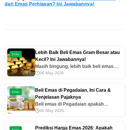
dari Emas Perhiasan? Ini Jawabannya!
Lebih Baik Beli Emas Gram Besar atau
Emas
Kecil? Ini Jawabannya!
Masih bingung, lebih baik beli emas
06 May 2026
gram besar atau kecil? Simak
perbandingan kelebihan, kekurangan,
tipsnya untuk investasi di artikel ini.
Beli Emas di Pegadaian, Ini Cara &
Emas
Penjelasan Pajaknya
Beli emas di Pegadaian apakah
06 May 2026
dikenakan pajak? Hal ini umum
ditanyakan oleh nasabah. Yuk, simak
penjelasan lengkap dan cara
Prediksi Harga Emas 2026: Apakah
Emas