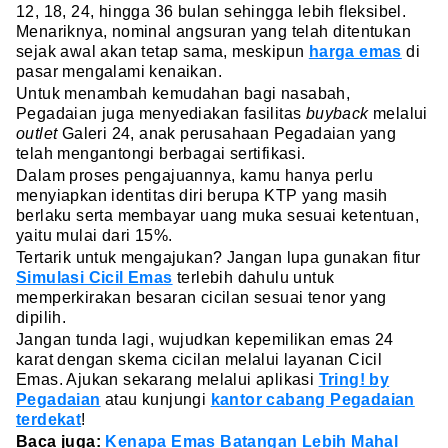
12, 18, 24, hingga 36 bulan sehingga lebih fleksibel.
Menariknya, nominal angsuran yang telah ditentukan
sejak awal akan tetap sama, meskipun
harga emas
di
pasar mengalami kenaikan.
Untuk menambah kemudahan bagi nasabah,
Pegadaian juga menyediakan fasilitas
buyback
melalui
outlet
Galeri 24, anak perusahaan Pegadaian yang
telah mengantongi berbagai sertifikasi.
Dalam proses pengajuannya, kamu hanya perlu
menyiapkan identitas diri berupa KTP yang masih
berlaku serta membayar uang muka sesuai ketentuan,
yaitu mulai dari 15%.
Tertarik untuk mengajukan? Jangan lupa gunakan fitur
Simulasi Cicil Emas
terlebih dahulu untuk
memperkirakan besaran cicilan sesuai tenor yang
dipilih.
Jangan tunda lagi, wujudkan kepemilikan emas 24
karat dengan skema cicilan melalui layanan Cicil
Emas. Ajukan sekarang melalui aplikasi
Tring! by
Pegadaian
atau kunjungi
kantor cabang Pegadaian
terdekat
!
Baca juga:
Kenapa Emas Batangan Lebih Mahal