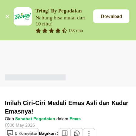
Tring! By Pegadaian
Download
Nabung bisa mulai dari 
10 ribu!
138 ribu
Inilah Ciri-Ciri Medali Emas Asli dan Kadar
Emasnya!
Oleh
Sahabat Pegadaian
dalam
Emas
06 May 2026
0 Komentar
Bagikan :