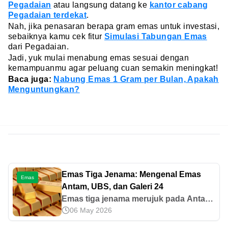
Pegadaian
atau langsung datang ke
kantor cabang
Pegadaian terdekat
.
Nah, jika penasaran berapa gram emas untuk investasi,
sebaiknya kamu cek fitur
Simulasi Tabungan Emas
dari Pegadaian.
Jadi, yuk mulai menabung emas sesuai dengan
kemampuanmu agar peluang cuan semakin meningkat!
Baca juga:
Nabung Emas 1 Gram per Bulan, Apakah
Menguntungkan?
Emas Tiga Jenama: Mengenal Emas
Emas
Antam, UBS, dan Galeri 24
Emas tiga jenama merujuk pada Antam,
06 May 2026
UBS, dan Galeri 24 sebagai merek emas
batangan populer di Indonesia. Kenali