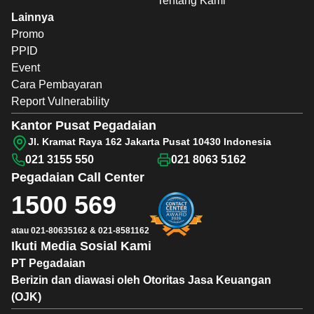
Tentang Kami
Lainnya
Promo
PPID
Event
Cara Pembayaran
Report Vulnerability
Kantor Pusat Pegadaian
Jl. Kramat Raya 162 Jakarta Pusat 10430 Indonesia
021 3155 550
021 8063 5162
Pegadaian
Call Center
1500 569
atau
021-80635162
&
021-8581162
Ikuti Media Sosial Kami
PT Pegadaian
Berizin dan diawasi oleh Otoritas Jasa Keuangan
(OJK)