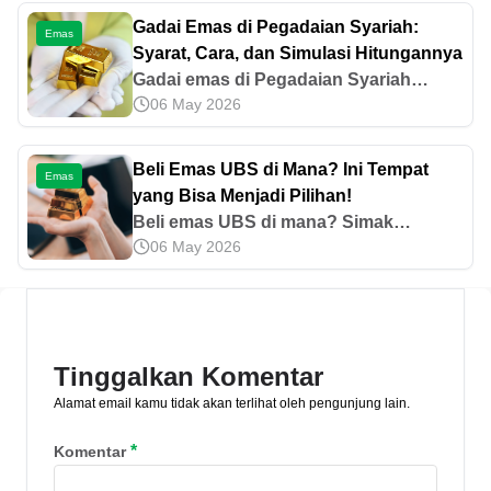
perbedaan dan keunggulannya di sini.
Gadai Emas di Pegadaian Syariah:
Emas
Syarat, Cara, dan Simulasi Hitungannya
Gadai emas di Pegadaian Syariah
06 May 2026
menawarkan pilihan bagi sahabat
beragama Islam untuk mendapat
pinjaman sesuai prinsip syariah. Ini
Beli Emas UBS di Mana? Ini Tempat
Emas
cara dan syaratnya!
yang Bisa Menjadi Pilihan!
Beli emas UBS di mana? Simak
06 May 2026
berbagai pilihan tempat yang bisa kamu
kunjungi untuk membeli emas UBS
serta cara membelinya dengan mudah
di sini.
Tinggalkan Komentar
Alamat email kamu tidak akan terlihat oleh pengunjung lain.
*
Komentar