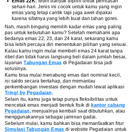
Emas 22K:
lebih banyak dipilih untuk perhiasan
sehari-hari. Jenis ini cocok untuk kamu yang ingin
emas yang tetap cantik tapi juga awet dipakai
karena sifatnya yang lebih kuat dan tahan gores.
Nah, masih bingung memilih kadar emas yang paling
pas untuk kebutuhan kamu? Setelah memahami apa
bedanya emas 22, 23, dan 24 karat, sekarang kamu
bisa lebih percaya diri menentukan pilihan yang sesuai.
Kalau kamu ingin mulai membeli emas 24 karat tanpa
ribet dan tidak harus langsung beli dalam jumlah besar,
layanan
Tabungan Emas
di Pegadaian bisa jadi
solusinya.
Kamu bisa mulai menabung emas dari nominal kecil,
isi saldo secara bertahap, dan memantau
perkembangan investasi dengan mudah lewat aplikasi
Tring! by Pegadaian
.
Selain itu, kamu juga tetap punya fleksibilitas untuk
mencetak emas menjadi bentuk fisik di
kantor cabang
Pegadaian
, menjualnya kembali saat dibutuhkan, atau
menggunakannya sebagai jaminan gadai.
Sebelum mulai, kamu bahkan bisa memanfaatkan fitur
Simulasi Tabungan Emas
di website Pegadaian untuk