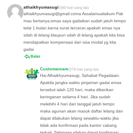
athaikhyumasugi
80 hari yang lalu
athaikhyumasugi@gmail.coma
Assalamualaikum Pak
mau bertanya,emas saya gadaikan.sudah jatuh tempo
telat 1 bulan.karna surat tercecer.apakah emas nya
sdah di lelang.klaupun sdah di lelang.apakah.kita bisa
mendapatkan kompensasi dari sisa modal yg kita
gadai
Balas
Customercare
79 hari yang lalu
Hai Athaikhyumasugi, Sahabat Pegadaian.
Apabila jangka waktu pinjaman gadai emas
tersebut ialah 120 hari, maka diberikan
keringanan selama 4 hari. Jika sudah
melebihi 4 hari dari tanggal jatuh tempo
maka agunan akan masuk daftar lelang dan
dapat dilakukan lelang sewaktu-waktu jika
tidak ada konfirmasi pada kantor cabang
terkait. Sehingga silakan dapat konfirmasi