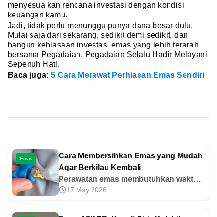
menyesuaikan rencana investasi dengan kondisi
keuangan kamu.
Jadi, tidak perlu menunggu punya dana besar dulu.
Mulai saja dari sekarang, sedikit demi sedikit, dan
bangun kebiasaan investasi emas yang lebih terarah
bersama Pegadaian. Pegadaian Selalu Hadir Melayani
Sepenuh Hati.
Baca juga:
5 Cara Merawat Perhiasan Emas Sendiri
Cara Membersihkan Emas yang Mudah
Emas
Agar Berkilau Kembali
Perawatan emas membutuhkan waktu
17 May 2026
dan kecermatan. Untuk itu, ketahui cara
membersihkan emas secara praktis dan
bisa dilakukan sendiri di artikel ini.