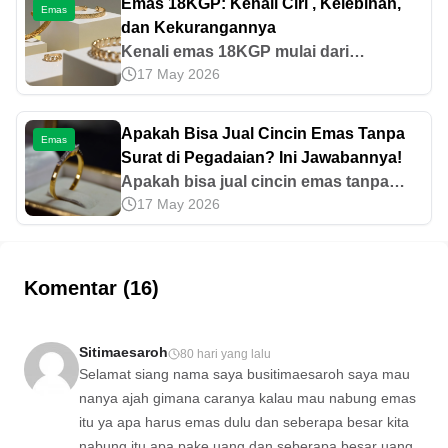
Emas 18KGP: Kenali Ciri , Kelebihan,
Emas
dan Kekurangannya
Kenali emas 18KGP mulai dari
17 May 2026
pengertian, ciri-ciri, kelebihan dan
kekurangan, serta cara merawatnya
agar perhiasan kamu tetap berkilau dan
Apakah Bisa Jual Cincin Emas Tanpa
Emas
tahan lama.
Surat di Pegadaian? Ini Jawabannya!
Apakah bisa jual cincin emas tanpa
17 May 2026
surat di Pegadaian? Pelajari risiko dan
temukan solusinya pada penjelasan di
artikel ini!
Komentar (16)
Sitimaesaroh
80 hari yang lalu
Selamat siang nama saya busitimaesaroh saya mau
nanya ajah gimana caranya kalau mau nabung emas
itu ya apa harus emas dulu dan seberapa besar kita
nabung itu apa pake uang dan seberapa besar uang