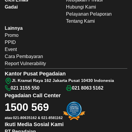
Gadai
Hubungi Kami
Pelayanan Pelaporan
Tentang Kami
Lainnya
Promo
PPID
Event
Cara Pembayaran
Report Vulnerability
Kantor Pusat Pegadaian
Jl. Kramat Raya 162 Jakarta Pusat 10430 Indonesia
021 3155 550
021 8063 5162
Pegadaian
Call Center
1500 569
atau
021-80635162
&
021-8581162
Ikuti Media Sosial Kami
PT Pegadaian