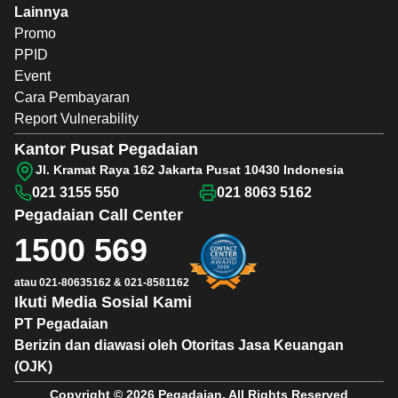
Lainnya
Promo
PPID
Event
Cara Pembayaran
Report Vulnerability
Kantor Pusat Pegadaian
Jl. Kramat Raya 162 Jakarta Pusat 10430 Indonesia
021 3155 550
021 8063 5162
Pegadaian
Call Center
1500 569
atau
021-80635162
&
021-8581162
Ikuti Media Sosial Kami
PT Pegadaian
Berizin dan diawasi oleh Otoritas Jasa Keuangan
(OJK)
Copyright © 2026 Pegadaian. All Rights Reserved