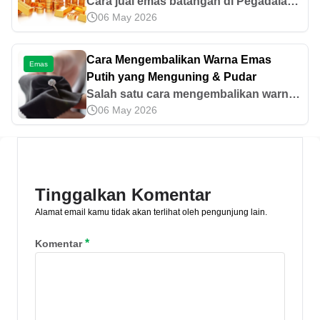
Cara jual emas batangan di Pegadaian
06 May 2026
bisa dilakukan secara mudah, praktis,
dan aman. Yuk, cari tahu informasi
lengkap mengenai hal tersebut di artikel
Cara Mengembalikan Warna Emas
Emas
ini!
Putih yang Menguning & Pudar
Salah satu cara mengembalikan warna
06 May 2026
emas putih yang menguning adalah
melakukan pelapisan ulang (replating).
Cari tahu cara lainnya di artikel ini!
Tinggalkan Komentar
Alamat email kamu tidak akan terlihat oleh pengunjung lain.
*
Komentar