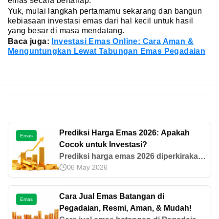
emas secara bertahap.
Yuk, mulai langkah pertamamu sekarang dan bangun
kebiasaan investasi emas dari hal kecil untuk hasil
yang besar di masa mendatang.
Baca juga:
Investasi Emas Online: Cara Aman &
Menguntungkan Lewat Tabungan Emas Pegadaian
Prediksi Harga Emas 2026: Apakah
Emas
Cocok untuk Investasi?
Prediksi harga emas 2026 diperkirakan
06 May 2026
terus naik hingga USD 5.000 per troy
ons. Simak analisis tren, faktor
pengaruh, dan strategi investasinya di
Cara Jual Emas Batangan di
Emas
sini.
Pegadaian, Resmi, Aman, & Mudah!