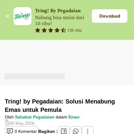
Tring! By Pegadaian
Download
Nabung bisa mulai dari 
10 ribu!
138 ribu
Tring! by Pegadaian: Solusi Menabung
Emas untuk Pemula
Oleh
Sahabat Pegadaian
dalam
Emas
06 May 2026
0 Komentar
Bagikan :