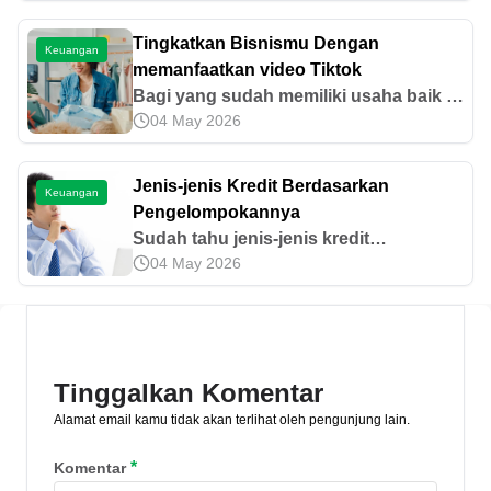
Sebenarnya, apa saja keuntungan
menabung emas? Simak ulasannya di
Tingkatkan Bisnismu Dengan
Keuangan
sini.
memanfaatkan video Tiktok
Bagi yang sudah memiliki usaha baik di
04 May 2026
level UMKM atau level yang lebih besar,
TikTok bisa dijadikan media promosi
yang bagus dalam menjangkau pasar
Jenis-jenis Kredit Berdasarkan
Keuangan
yang lebih luas.
Pengelompokannya
Sudah tahu jenis-jenis kredit
04 May 2026
berdasarkan pengelompokannya,
belum? Yuk, simak selengkapnya di
sini!
Tinggalkan Komentar
Alamat email kamu tidak akan terlihat oleh pengunjung lain.
*
Komentar