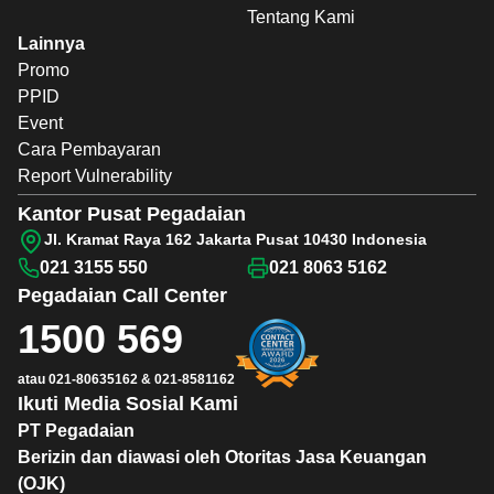
Tentang Kami
Lainnya
Promo
PPID
Event
Cara Pembayaran
Report Vulnerability
Kantor Pusat Pegadaian
Jl. Kramat Raya 162 Jakarta Pusat 10430 Indonesia
021 3155 550
021 8063 5162
Pegadaian
Call Center
1500 569
atau
021-80635162
&
021-8581162
Ikuti Media Sosial Kami
PT Pegadaian
Berizin dan diawasi oleh Otoritas Jasa Keuangan
(OJK)