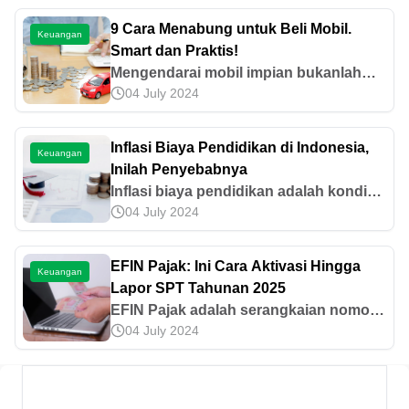
9 Cara Menabung untuk Beli Mobil.
Keuangan
Smart dan Praktis!
Mengendarai mobil impian bukanlah
04 July 2024
sekedar mimpi. Inilah cara menabung
untuk beli mobil impian dengan
memanfaatkan gaji bulanan dan
Inflasi Biaya Pendidikan di Indonesia,
Keuangan
investasi emas!
Inilah Penyebabnya
Inflasi biaya pendidikan adalah kondisi
04 July 2024
saat biaya sekolah naik dari waktu ke
waktu. Lantas, apa penyebabnya? Yuk
simak informasinya di sini!
EFIN Pajak: Ini Cara Aktivasi Hingga
Keuangan
Lapor SPT Tahunan 2025
EFIN Pajak adalah serangkaian nomor
04 July 2024
identitas yang diberikan oleh DJP
untuk melakukan transaksi terkait
perpajakan. Baca informasi
selengkapnya di artikel ini!