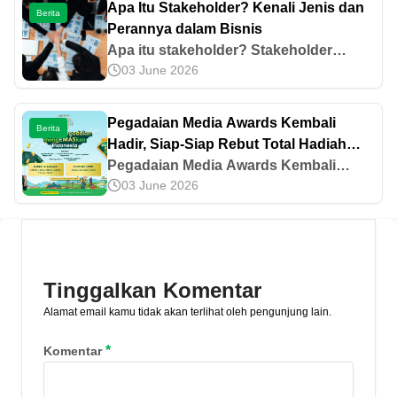
Apa Itu Stakeholder? Kenali Jenis dan
Berita
Perannya dalam Bisnis
Apa itu stakeholder? Stakeholder
03 June 2026
adalah pihak yang memiliki
kepentingan dan dapat terdampak oleh
keputusan bisnis. Simak jenis dan
Pegadaian Media Awards Kembali
Berita
perannya di sini!
Hadir, Siap-Siap Rebut Total Hadiah
Ratusan Gram Emas!
Pegadaian Media Awards Kembali
03 June 2026
Hadir, Siap-Siap Rebut Total Hadiah
Ratusan Gram Emas!
Tinggalkan Komentar
Alamat email kamu tidak akan terlihat oleh pengunjung lain.
*
Komentar