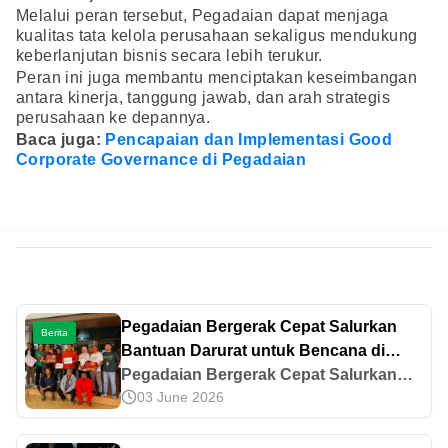
Melalui peran tersebut, Pegadaian dapat menjaga
kualitas tata kelola perusahaan sekaligus mendukung
keberlanjutan bisnis secara lebih terukur.
Peran ini juga membantu menciptakan keseimbangan
antara kinerja, tanggung jawab, dan arah strategis
perusahaan ke depannya.
Baca juga:
Pencapaian dan Implementasi Good
Corporate Governance di Pegadaian
Pegadaian Bergerak Cepat Salurkan
Berita
Bantuan Darurat untuk Bencana di
Sumatra
Pegadaian Bergerak Cepat Salurkan
03 June 2026
Bantuan Darurat untuk Bencana di
Sumatra