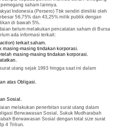
 pemegang saham lainnya.
yat Indonesia (Persero) Tbk sendiri dimiliki oleh
ebesar 56,75% dan 43,25% milik publik dengan
likan di bawah 5%.
aian belum melakukan pencatatan saham di Bursa
lum ada informasi terkait:
 action
) terkait saham.
 masing-masing tindakan korporasi.
telah masing-masing tindakan korporasi.
atatkan.
urat utang sejak 1993 hingga saat ini dalam
n atas Obligasi.
n Sosial.
aian melakukan penerbitan surat utang dalam
Obligasi Berwawasan Sosial, Sukuk Mudharabah
rabah Berwawasan Sosial dengan total
size
surat
p 4 Triliun.