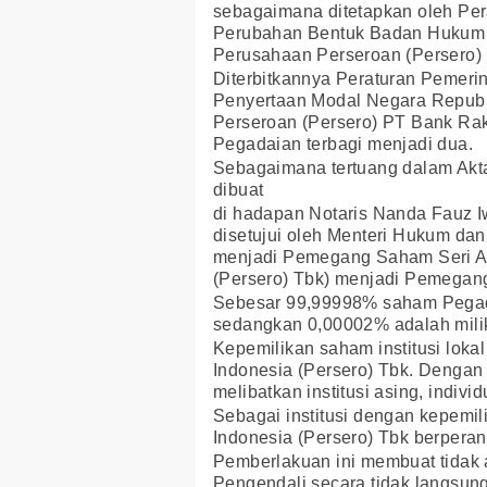
sebagaimana ditetapkan oleh Pe
Perubahan Bentuk Badan Hukum
Perusahaan Perseroan (Persero)
Diterbitkannya Peraturan Pemer
Penyertaan Modal Negara Repub
Perseroan (Persero) PT Bank Ra
Pegadaian terbagi menjadi dua.
Sebagaimana tertuang dalam Akt
dibuat
di hadapan Notaris Nanda Fauz Iw
disetujui oleh Menteri Hukum da
menjadi Pemegang Saham Seri A
(Persero) Tbk) menjadi Pemegan
Sebesar 99,99998% saham Pegada
sedangkan 0,00002% adalah milik
Kepemilikan saham institusi lok
Indonesia (Persero) Tbk. Dengan
melibatkan institusi asing, indivi
Sebagai institusi dengan kepemi
Indonesia (Persero) Tbk berper
Pemberlakuan ini membuat tida
Pengendali secara tidak langsun