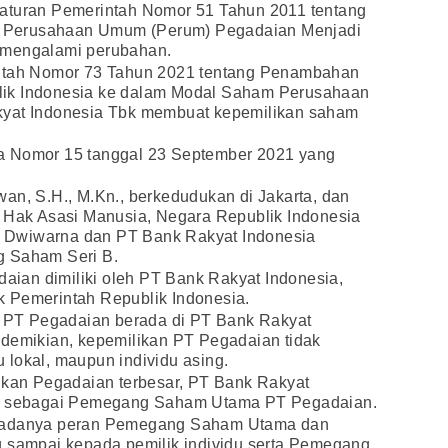
raturan Pemerintah Nomor 51 Tahun 2011 tentang
 Perusahaan Umum (Perum) Pegadaian Menjadi
 mengalami perubahan.
intah Nomor 73 Tahun 2021 tentang Penambahan
lik Indonesia ke dalam Modal Saham Perusahaan
kyat Indonesia Tbk membuat kepemilikan saham
a Nomor 15 tanggal 23 September 2021 yang
an, S.H., M.Kn., berkedudukan di Jakarta, dan
n Hak Asasi Manusia, Negara Republik Indonesia
 Dwiwarna dan PT Bank Rakyat Indonesia
g Saham Seri B.
ian dimiliki oleh PT Bank Rakyat Indonesia,
 Pemerintah Republik Indonesia.
al PT Pegadaian berada di PT Bank Rakyat
 demikian, kepemilikan PT Pegadaian tidak
du lokal, maupun individu asing.
likan Pegadaian terbesar, PT Bank Rakyat
an sebagai Pemegang Saham Utama PT Pegadaian.
k adanya peran Pemegang Saham Utama dan
g sampai kepada pemilik individu serta Pemegang