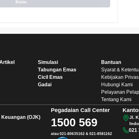
Kirim
Artikel
Simulasi
Bantuan
Tabungan Emas
Syarat & Ketent
Cicil Emas
Kebijakan Privas
Gadai
Hubungi Kami
Pelayanan Pela
Tentang Kami
Pegadaian
Call Center
Kanto
sa Keuangan (OJK)
Jl. 
1500 569
Indo
021 
atau
021-80635162
&
021-8581162