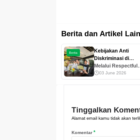
Berita dan Artikel Lai
Kebijakan Anti
Berita
Diskriminasi di
Lingkungan Kerja
Melalui Respectful
03 June 2026
Pegadaian
Workplace Policy,
Pegadaian tegakka
kebijakan anti
diskriminasi dan
pelecehan untuk
Tinggalkan Komen
wujudkan lingkung
Alamat email kamu tidak akan terli
kerja aman dan sal
menghargai.
*
Komentar