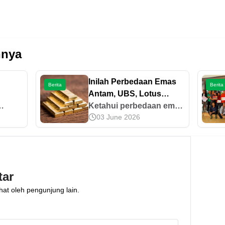
nnya
Inilah Perbedaan Emas
Berita
Berita
Antam, UBS, Lotus
Archi, dan Galeri 24
Ketahui perbedaan emas
03 June 2026
Antam, UBS, Lotus
n
Archi, dan Galeri 24 dari
sisi produsen, sertifikasi,
kualitas, hingga
kemudahan transaksi.
tar
an
Baca di sini!
hat oleh pengunjung lain.
ing