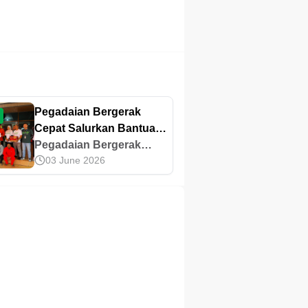
Pegadaian Bergerak
Cepat Salurkan Bantuan
Darurat untuk Bencana
Pegadaian Bergerak
03 June 2026
di Sumatra
Cepat Salurkan Bantuan
Darurat untuk Bencana
di Sumatra